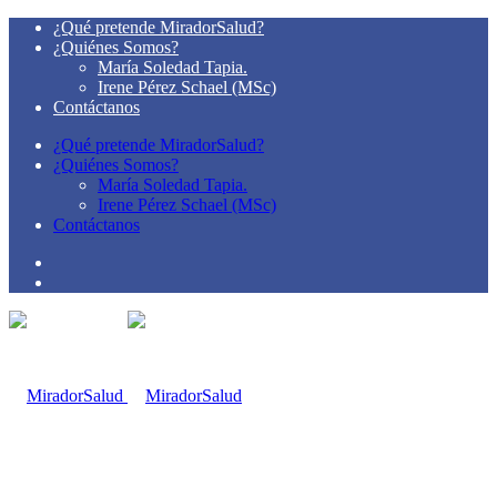
¿Qué pretende MiradorSalud?
¿Quiénes Somos?
María Soledad Tapia.
Irene Pérez Schael (MSc)
Contáctanos
¿Qué pretende MiradorSalud?
¿Quiénes Somos?
María Soledad Tapia.
Irene Pérez Schael (MSc)
Contáctanos