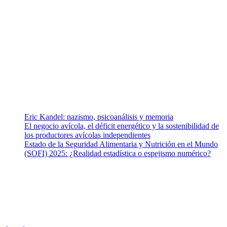
¿Quiénes somos?
Somos un equipo de investigadores, profesionales de la salud y
ramas afines y de la comunicación comprometidos con la promoción
de una salud responsable. El sitio web MiradorSalud cuenta con un
equipo de colaboradores con ética, sentido crítico y responsabilidad
para abordar los temas fundamentales de nuestra página: Salud y
Vida (estilo de vida y nutrición), Vacunas, Salud Pública y Salud
Mental.
Entradas recientes
Eric Kandel: nazismo, psicoanálisis y memoria
El negocio avícola, el déficit energético y la sostenibilidad de
los productores avícolas independientes
Estado de la Seguridad Alimentaria y Nutrición en el Mundo
(SOFI) 2025: ¿Realidad estadística o espejismo numérico?
Nuestra misión
Nuestra misión primordial es estimular una actitud proactiva hacia
una vida saludable, como individuos y como sociedad, mediante la
difusión de información al día que promueva el desarrollo de una
mayor conciencia sobre la prevención en salud.