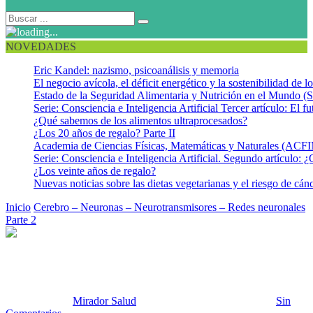
NOVEDADES
Eric Kandel: nazismo, psicoanálisis y memoria
El negocio avícola, el déficit energético y la sostenibilidad de 
Estado de la Seguridad Alimentaria y Nutrición en el Mundo (S
Serie: Consciencia e Inteligencia Artificial Tercer artículo: El fu
¿Qué sabemos de los alimentos ultraprocesados?
¿Los 20 años de regalo? Parte II
Academia de Ciencias Físicas, Matemáticas y Naturales (AC
Serie: Consciencia e Inteligencia Artificial. Segundo artículo: ¿
¿Los veinte años de regalo?
Nuevas noticias sobre las dietas vegetarianas y el riesgo de cán
Inicio
Cerebro – Neuronas – Neurotransmisores – Redes neuronales
Parte 2
Redes neurales 2025
Redes neurales 2025
Publicado por:
Mirador Salud
Fecha:
15 septiembre, 2025
En:
Sin