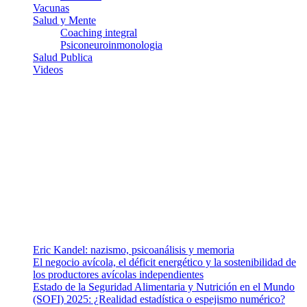
Vacunas
Salud y Mente
Coaching integral
Psiconeuroinmonologia
Salud Publica
Videos
¿Quiénes somos?
Somos un equipo de investigadores, profesionales de la salud y
ramas afines y de la comunicación comprometidos con la promoción
de una salud responsable. El sitio web MiradorSalud cuenta con un
equipo de colaboradores con ética, sentido crítico y responsabilidad
para abordar los temas fundamentales de nuestra página: Salud y
Vida (estilo de vida y nutrición), Vacunas, Salud Pública y Salud
Mental.
Entradas recientes
Eric Kandel: nazismo, psicoanálisis y memoria
El negocio avícola, el déficit energético y la sostenibilidad de
los productores avícolas independientes
Estado de la Seguridad Alimentaria y Nutrición en el Mundo
(SOFI) 2025: ¿Realidad estadística o espejismo numérico?