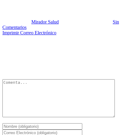
colera 3
Publicado por:
Mirador Salud
Fecha:
10 octubre, 2012
En:
Sin
Comentarios
Imprimir
Correo Electrónico
Deja un Comentario
Tu dirección de correo electrónico no será publicada.
Los campos
obligatorios están marcados con
*