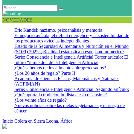
NOVEDADES
Eric Kandel: nazismo, psicoanálisis y memoria
El negocio avícola, el déficit energético y la sostenibilidad de
los productores avícolas independientes
Estado de la Seguridad Alimentaria y Nutrición en el Mundo
(SOFI) 2025: ¿Realidad estadística o espejismo numérico?
Serie: Consciencia e Inteligencia Artificial Tercer artículo: El
futuro “ilimitado” de la Inteligencia Artificial
¿Qué sabemos de los alimentos ultraprocesados?
¿Los 20 años de regalo? Parte II
Academia de Ciencias Físicas, Matemáticas y Naturales
(ACFIMAN)
Serie: Consciencia e Inteligencia Artificial. Segundo artículo:
¿Qué aporta la tradición budista a esta discusión?
¿Los veinte años de regalo?
Nuevas noticias sobre las dietas vegetarianas y el riesgo de
cáncer
Inicio
Cólera en Sierra Leona, África
colera 3