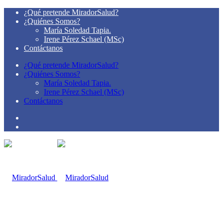
¿Qué pretende MiradorSalud?
¿Quiénes Somos?
María Soledad Tapia.
Irene Pérez Schael (MSc)
Contáctanos
¿Qué pretende MiradorSalud?
¿Quiénes Somos?
María Soledad Tapia.
Irene Pérez Schael (MSc)
Contáctanos