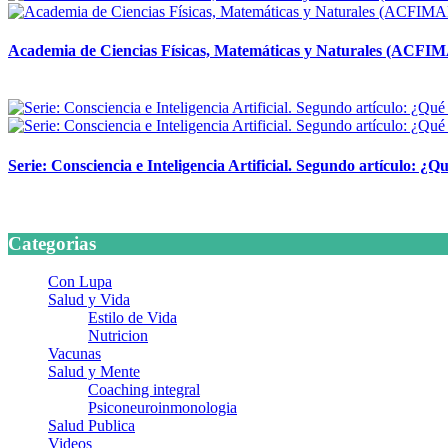
Academia de Ciencias Físicas, Matemáticas y Naturales (ACFI
24 marzo, 2026
Serie: Consciencia e Inteligencia Artificial. Segundo artículo: ¿Qu
24 marzo, 2026
Categorias
Con Lupa
Salud y Vida
Estilo de Vida
Nutricion
Vacunas
Salud y Mente
Coaching integral
Psiconeuroinmonologia
Salud Publica
Videos