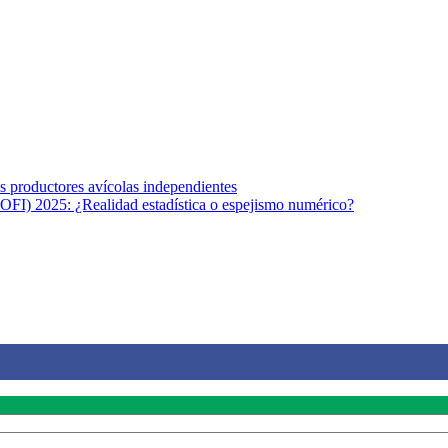
s afines y de la comunicación comprometidos con la promoción de una s
r los temas fundamentales de nuestra página: Salud y Vida (estilo de vi
los productores avícolas independientes
OFI) 2025: ¿Realidad estadística o espejismo numérico?
na vida saludable, como individuos y como sociedad, mediante la difusi