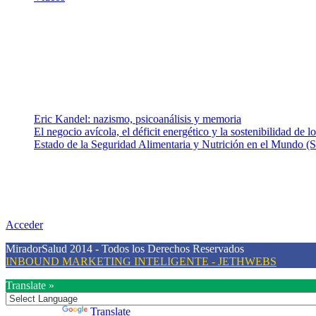
¿Quiénes somos?
Somos un equipo de investigadores, profesionales de la salud y rama
colaboradores con ética, sentido crítico y responsabilidad para aborda
Entradas recientes
Eric Kandel: nazismo, psicoanálisis y memoria
El negocio avícola, el déficit energético y la sostenibilidad de 
Estado de la Seguridad Alimentaria y Nutrición en el Mundo (S
Nuestra misión
Nuestra misión primordial es estimular una actitud proactiva hacia u
conciencia sobre la prevención en salud.
Acceder
MiradorSalud 2014 - Todos los Derechos Reservados
INBOUND MARKETING INTELIGENTE - JETHWEBS
Translate »
Powered by
Translate