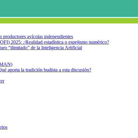
los productores avícolas independientes
OFI) 2025: ¿Realidad estadística o espejismo numérico?
turo “ilimitado” de la Inteligencia Artificial
FIMAN)
Qué aporta la tradición budista a esta discusión?
cer
sto Alicia
rios