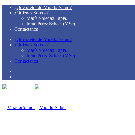
¿Qué pretende MiradorSalud?
¿Quiénes Somos?
María Soledad Tapia.
Irene Pérez Schael (MSc)
Contáctanos
¿Qué pretende MiradorSalud?
¿Quiénes Somos?
María Soledad Tapia.
Irene Pérez Schael (MSc)
Contáctanos