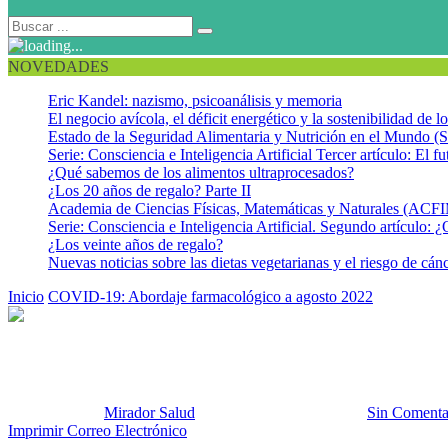
NOVEDADES
Eric Kandel: nazismo, psicoanálisis y memoria
El negocio avícola, el déficit energético y la sostenibilidad de 
Estado de la Seguridad Alimentaria y Nutrición en el Mundo (S
Serie: Consciencia e Inteligencia Artificial Tercer artículo: El fu
¿Qué sabemos de los alimentos ultraprocesados?
¿Los 20 años de regalo? Parte II
Academia de Ciencias Físicas, Matemáticas y Naturales (AC
Serie: Consciencia e Inteligencia Artificial. Segundo artículo: ¿
¿Los veinte años de regalo?
Nuevas noticias sobre las dietas vegetarianas y el riesgo de cán
Inicio
COVID-19: Abordaje farmacológico a agosto 2022
Imagen ago
Imagen agosto Alicia
Publicado por:
Mirador Salud
Fecha:
11 agosto, 2022
En:
Sin Comenta
Imprimir
Correo Electrónico