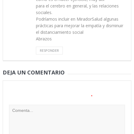
para el cerebro en general, y las relaciones
sociales.
Podríamos incluir en MiradorSalud algunas
prácticas para mejorar la empatía y disminuir
el distanciamiento social
Abrazos
RESPONDER
DEJA UN COMENTARIO
Tu dirección de correo electrónico no será publicada.
Los
*
campos obligatorios están marcados con