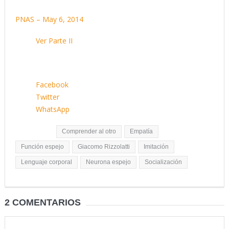
Imagen central: La neurona es cortesía de Richard Cole en
PNAS – May 6, 2014
y el texto original es de la autora
Nota:
Ver Parte II
Facebook
Twitter
WhatsApp
Etiquetas:
Comprender al otro
Empatía
Función espejo
Giacomo Rizzolatti
Imitación
Lenguaje corporal
Neurona espejo
Socialización
2 COMENTARIOS