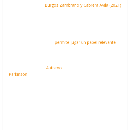
Fuente:
Burgos Zambrano y Cabrera Ávila (2021)
Y el funcionamiento
neurobiológico/neurofisiológico…
La amplia distribución y comunicación de las neuronas
espejo en el cerebro les
permite jugar un papel relevante
en la cognición social, adquisición del lenguaje,
socialización, la comprensión de la acción y el aprendizaje
por imitación. A la vez, de alguna manera pudieran estas
relacionadas con el
Autismo
y el mejoramiento del
Parkinson
. Sus vínculos con la psicología y neurociencia
proporcionan conocimientos interdisciplinarios como, por
ejemplo, el de la biología de la empatía humana que puede
enriquecer la robótica y la IA e incrementar la comprensión
del comportamiento humano y profundizar en el
entendimiento de la autoconsciencia, herencia cultural e
interacción social.
Estas experiencias sensoriomotoras son muy importantes