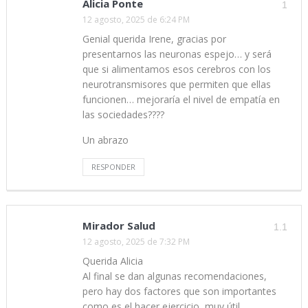
Alicia Ponte
1
12 agosto, 2025 de 6:24 PM
Genial querida Irene, gracias por
presentarnos las neuronas espejo… y será
que si alimentamos esos cerebros con los
neurotransmisores que permiten que ellas
funcionen… mejoraría el nivel de empatía en
las sociedades????
Un abrazo
RESPONDER
Mirador Salud
1.1
12 agosto, 2025 de 7:32 PM
Querida Alicia
Al final se dan algunas recomendaciones,
pero hay dos factores que son importantes
como es el hacer ejercicio, muy útil