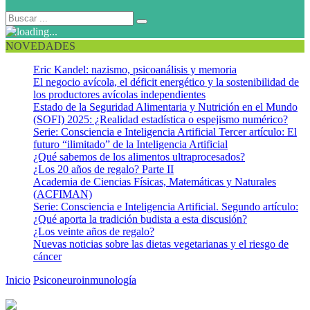
NOVEDADES
Eric Kandel: nazismo, psicoanálisis y memoria
El negocio avícola, el déficit energético y la sostenibilidad de
los productores avícolas independientes
Estado de la Seguridad Alimentaria y Nutrición en el Mundo
(SOFI) 2025: ¿Realidad estadística o espejismo numérico?
Serie: Consciencia e Inteligencia Artificial Tercer artículo: El
futuro “ilimitado” de la Inteligencia Artificial
¿Qué sabemos de los alimentos ultraprocesados?
¿Los 20 años de regalo? Parte II
Academia de Ciencias Físicas, Matemáticas y Naturales
(ACFIMAN)
Serie: Consciencia e Inteligencia Artificial. Segundo artículo:
¿Qué aporta la tradición budista a esta discusión?
¿Los veinte años de regalo?
Nuevas noticias sobre las dietas vegetarianas y el riesgo de
cáncer
Inicio
Psiconeuroinmunología
El escenario, órganos linfoides
primarios y secundarios