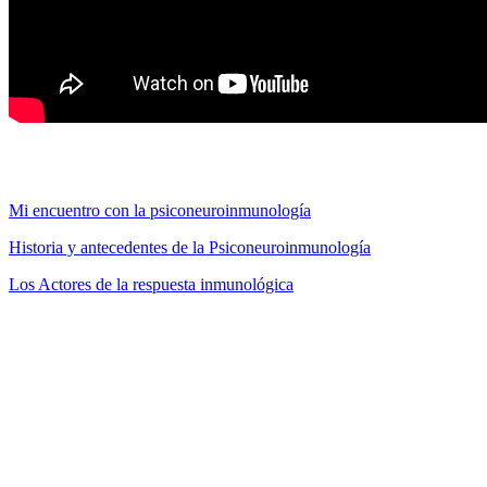
Aquí les presentamos los primeros tres micros de la serie publicados
en MiradorSalud:
Mi encuentro con la psiconeuroinmunología
Historia y antecedentes de la Psiconeuroinmunología
Los Actores de la respuesta inmunológica
MiradorSalud
Nota sobre la Dra. Marianela Castés Boscán
La Dra. Castés, pionera en el campo de la PNI en Venezuela y
Latinoamérica, obtuvo un Doctorado de Estado en Inmunología en
la Universidad de París VII y tiene más de 20 años dedicada al
estudio e investigación de la psiconeuroinmunología. Aparte de
investigadora es docente y fundadora de la Cátedra de Inmunología