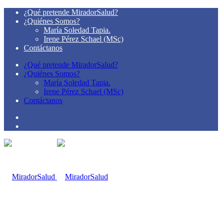
¿Qué pretende MiradorSalud?
¿Quiénes Somos?
María Soledad Tapia.
Irene Pérez Schael (MSc)
Contáctanos
¿Qué pretende MiradorSalud?
¿Quiénes Somos?
María Soledad Tapia.
Irene Pérez Schael (MSc)
Contáctanos