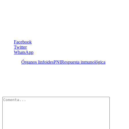
de la Escuela de Medicina José María Vargas, de la Universidad
Central de Venezuela, y del Laboratorio de Psiconeuroinmunología,
de la Cátedra de Inmunología. Así mismo, creó el primer Diplomado
de Psiconeuroinmunología en Venezuela.
Facebook
Twitter
WhatsApp
Etiquetas:
Órganos linfoides
PNI
Respuesta inmunológica
Deja un Comentario
Tu dirección de correo electrónico no será publicada.
Los campos
obligatorios están marcados con
*