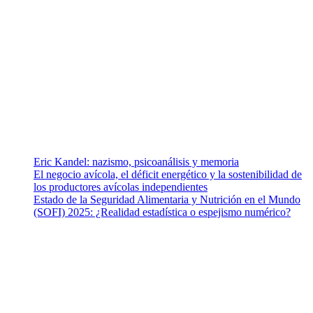
¿Quiénes somos?
Somos un equipo de investigadores, profesionales de la salud y
ramas afines y de la comunicación comprometidos con la promoción
de una salud responsable. El sitio web MiradorSalud cuenta con un
equipo de colaboradores con ética, sentido crítico y responsabilidad
para abordar los temas fundamentales de nuestra página: Salud y
Vida (estilo de vida y nutrición), Vacunas, Salud Pública y Salud
Mental.
Entradas recientes
Eric Kandel: nazismo, psicoanálisis y memoria
El negocio avícola, el déficit energético y la sostenibilidad de
los productores avícolas independientes
Estado de la Seguridad Alimentaria y Nutrición en el Mundo
(SOFI) 2025: ¿Realidad estadística o espejismo numérico?
Nuestra misión
Nuestra misión primordial es estimular una actitud proactiva hacia
una vida saludable, como individuos y como sociedad, mediante la
difusión de información al día que promueva el desarrollo de una
mayor conciencia sobre la prevención en salud.