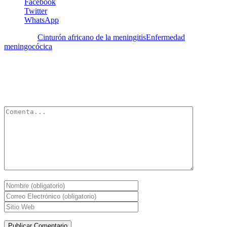
Facebook
Twitter
WhatsApp
Etiquetas:
Cinturón africano de la meningitis
Enfermedad
meningocócica
Deja un Comentario
Tu dirección de correo electrónico no será publicada.
Los campos
obligatorios están marcados con
*