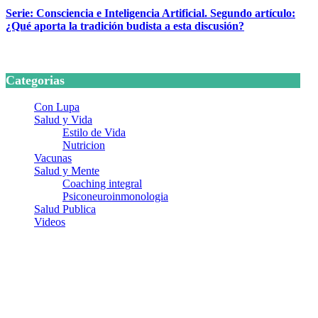
Serie: Consciencia e Inteligencia Artificial. Segundo artículo:
¿Qué aporta la tradición budista a esta discusión?
24 marzo, 2026
Categorias
Con Lupa
Salud y Vida
Estilo de Vida
Nutricion
Vacunas
Salud y Mente
Coaching integral
Psiconeuroinmonologia
Salud Publica
Videos
¿Quiénes somos?