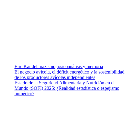
Somos un equipo de investigadores, profesionales de la salud y
ramas afines y de la comunicación comprometidos con la
promoción de una salud responsable. El sitio web MiradorSalud
cuenta con un equipo de colaboradores con ética, sentido crítico y
responsabilidad para abordar los temas fundamentales de nuestra
página: Salud y Vida (estilo de vida y nutrición), Vacunas, Salud
Pública y Salud Mental.
Entradas recientes
Eric Kandel: nazismo, psicoanálisis y memoria
El negocio avícola, el déficit energético y la sostenibilidad
de los productores avícolas independientes
Estado de la Seguridad Alimentaria y Nutrición en el
Mundo (SOFI) 2025: ¿Realidad estadística o espejismo
numérico?
Nuestra misión
Nuestra misión primordial es estimular una actitud proactiva hacia
una vida saludable, como individuos y como sociedad, mediante