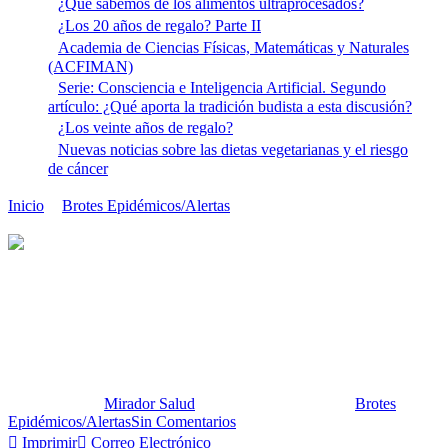
¿Qué sabemos de los alimentos ultraprocesados?
¿Los 20 años de regalo? Parte II
Academia de Ciencias Físicas, Matemáticas y Naturales
(ACFIMAN)
Serie: Consciencia e Inteligencia Artificial. Segundo
artículo: ¿Qué aporta la tradición budista a esta discusión?
¿Los veinte años de regalo?
Nuevas noticias sobre las dietas vegetarianas y el riesgo
de cáncer
Inicio
Brotes Epidémicos/Alertas
Enfermedad
meningocócica: situación en el cinturón africano de la meningitis
Enfermedad meningocócica:
situación en el cinturón africano de
la meningitis
Publicado por:
Mirador Salud
Fecha:
24 abril, 2012
En:
Brotes
Epidémicos/Alertas
Sin Comentarios
Imprimir
Correo Electrónico