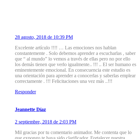
1
Lirio VALERO
28 agosto, 2018 de 10:39 PM
Excelente artículo !!!! … Las emociones nos hablan
constantemente . Solo debemos aprender a escucharlas , saber
que “ al mundo” lo vemos a través de ellas pero no por ello
los demás tienen que verlo igualmente.. !!! .. El ser humano es
eminentemente emocional. En consecuencia este estudio es
una orientación para aprender a conocerlas y saberlas emplear
correctamente . !!! Felicitaciones una vez más ..!!!
Responder
2
Jeannette Díaz
2 septiembre, 2018 de 2:03 PM
Mil gracias por tu comentario animador. Me contenta que lo
que expongo te haya sido clarificador. Fortalecer nuestra