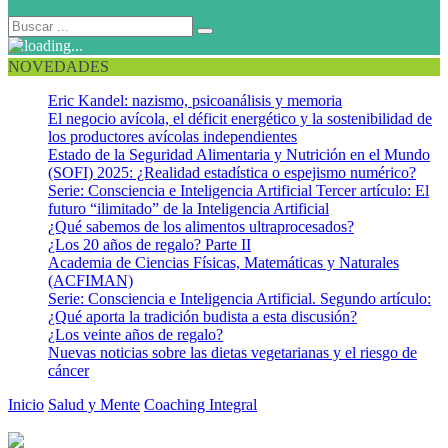
NOVEDADES
Eric Kandel: nazismo, psicoanálisis y memoria
El negocio avícola, el déficit energético y la sostenibilidad de
los productores avícolas independientes
Estado de la Seguridad Alimentaria y Nutrición en el Mundo
(SOFI) 2025: ¿Realidad estadística o espejismo numérico?
Serie: Consciencia e Inteligencia Artificial Tercer artículo: El
futuro “ilimitado” de la Inteligencia Artificial
¿Qué sabemos de los alimentos ultraprocesados?
¿Los 20 años de regalo? Parte II
Academia de Ciencias Físicas, Matemáticas y Naturales
(ACFIMAN)
Serie: Consciencia e Inteligencia Artificial. Segundo artículo:
¿Qué aporta la tradición budista a esta discusión?
¿Los veinte años de regalo?
Nuevas noticias sobre las dietas vegetarianas y el riesgo de
cáncer
Inicio
Salud y Mente
Coaching Integral
¿Es posible fortalecer
nuestra capacidad psicológica de enfocar?