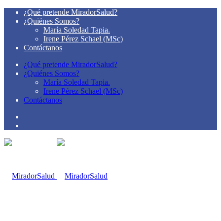
¿Qué pretende MiradorSalud?
¿Quiénes Somos?
María Soledad Tapia.
Irene Pérez Schael (MSc)
Contáctanos
¿Qué pretende MiradorSalud?
¿Quiénes Somos?
María Soledad Tapia.
Irene Pérez Schael (MSc)
Contáctanos