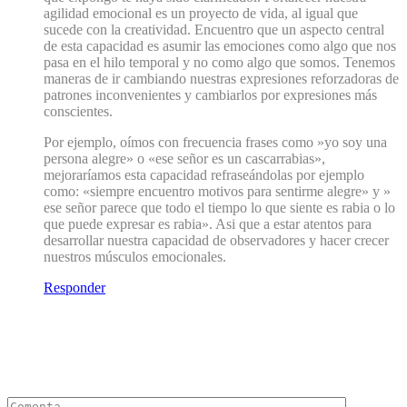
agilidad emocional es un proyecto de vida, al igual que
sucede con la creatividad. Encuentro que un aspecto central
de esta capacidad es asumir las emociones como algo que nos
pasa en el hilo temporal y no como algo que somos. Tenemos
maneras de ir cambiando nuestras expresiones reforzadoras de
patrones inconvenientes y cambiarlos por expresiones más
conscientes.
Por ejemplo, oímos con frecuencia frases como »yo soy una
persona alegre» o «ese señor es un cascarrabias»,
mejoraríamos esta capacidad refraseándolas por ejemplo
como: «siempre encuentro motivos para sentirme alegre» y »
ese señor parece que todo el tiempo lo que siente es rabia o lo
que puede expresar es rabia». Asi que a estar atentos para
desarrollar nuestra capacidad de observadores y hacer crecer
nuestros músculos emocionales.
Responder
Deja un Comentario
Tu dirección de correo electrónico no será publicada.
Los campos
obligatorios están marcados con
*