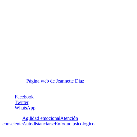
Nota sobre la autora:
Jeannette Díaz es Doctora en Educación de la Universidad de
Massachusetts, Amherst, Profesora Titular Jubilada de la Facultad de
Arquitectura de la Universidad Central de Venezuela. Durante sus
28 años como docente, Coordinadora Académica y Coordinadora de
Investigación disfrutó siendo mentora y coach de estudiantes y
profesores apoyándolos en el desarrollo de sus habilidades creativas
y progreso en sus carreras docentes. Formalizó esta área de interés
cursando estudios y obteniendo la Certificación como Integral
Master Coach® de Integral Coaching Canada. Es miembro de la
Federación Internacional de Coaches en el nivel Profesional (PCC).
Actualmente trabaja como coach, ayudando a sus clientes en el
logro de transiciones exitosas en el ámbito personal o
profesional.
Página web de Jeannette Díaz
Facebook
Twitter
WhatsApp
Etiquetas:
Agilidad emocional
Atención
consciente
Autodistanciarse
Enfoque psicológico
2 Comentarios