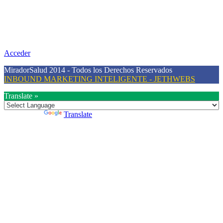
Nuestra misión primordial es estimular una actitud proactiva hacia
una vida saludable, como individuos y como sociedad, mediante la
difusión de información al día que promueva el desarrollo de una
mayor conciencia sobre la prevención en salud.
Acceder
MiradorSalud 2014 - Todos los Derechos Reservados
INBOUND MARKETING INTELIGENTE - JETHWEBS
Translate »
Powered by
Translate