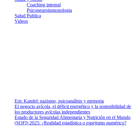
Coaching integral
Psiconeuroinmonologia
Salud Publica
Videos
¿Quiénes somos?
Somos un equipo de investigadores, profesionales de la salud y
ramas afines y de la comunicación comprometidos con la promoción
de una salud responsable. El sitio web MiradorSalud cuenta con un
equipo de colaboradores con ética, sentido crítico y responsabilidad
para abordar los temas fundamentales de nuestra página: Salud y
Vida (estilo de vida y nutrición), Vacunas, Salud Pública y Salud
Mental.
Entradas recientes
Eric Kandel: nazismo, psicoanálisis y memoria
El negocio avícola, el déficit energético y la sostenibilidad de
los productores avícolas independientes
Estado de la Seguridad Alimentaria y Nutrición en el Mundo
(SOFI) 2025: ¿Realidad estadística o espejismo numérico?
Nuestra misión