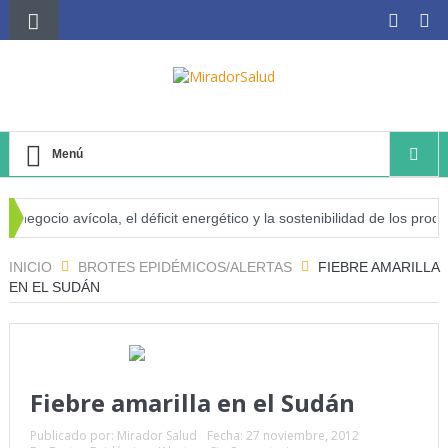
Menú
egocio avícola, el déficit energético y la sostenibilidad de los product
sgo de cáncer
INICIO
BROTES EPIDÉMICOS/ALERTAS
FIEBRE AMARILLA
EN EL SUDÁN
Fiebre amarilla en el Sudán
Publicado por:
Mirador Salud
Fecha:
27 noviembre, 2012