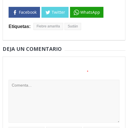
Facebook
Twitter
WhatsApp
Etiquetas:
Fiebre amarilla
Sudán
DEJA UN COMENTARIO
Tu dirección de correo electrónico no será publicada.
Los
*
campos obligatorios están marcados con