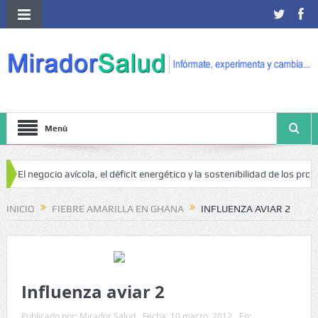
Menú
El negocio avícola, el déficit energético y la sostenibilidad de los produ
 riesgo de cáncer
INICIO
FIEBRE AMARILLA EN GHANA
INFLUENZA AVIAR 2
Influenza aviar 2
Publicado por:
Mirador Salud
Fecha:
10 marzo, 2012
En: