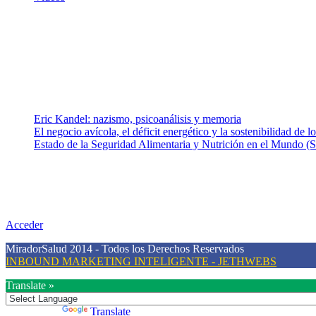
¿Quiénes somos?
Somos un equipo de investigadores, profesionales de la salud y rama
colaboradores con ética, sentido crítico y responsabilidad para aborda
Entradas recientes
Eric Kandel: nazismo, psicoanálisis y memoria
El negocio avícola, el déficit energético y la sostenibilidad de 
Estado de la Seguridad Alimentaria y Nutrición en el Mundo (S
Nuestra misión
Nuestra misión primordial es estimular una actitud proactiva hacia u
conciencia sobre la prevención en salud.
Acceder
MiradorSalud 2014 - Todos los Derechos Reservados
INBOUND MARKETING INTELIGENTE - JETHWEBS
Translate »
Powered by
Translate