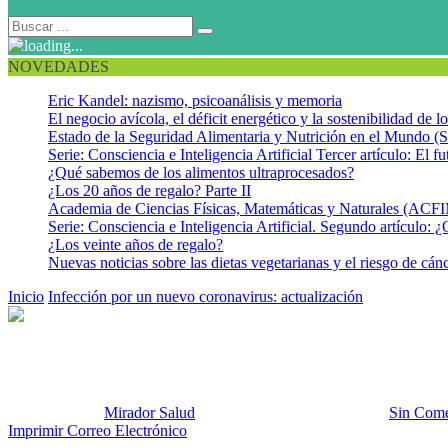
NOVEDADES
Eric Kandel: nazismo, psicoanálisis y memoria
El negocio avícola, el déficit energético y la sostenibilidad de 
Estado de la Seguridad Alimentaria y Nutrición en el Mundo (S
Serie: Consciencia e Inteligencia Artificial Tercer artículo: El fu
¿Qué sabemos de los alimentos ultraprocesados?
¿Los 20 años de regalo? Parte II
Academia de Ciencias Físicas, Matemáticas y Naturales (AC
Serie: Consciencia e Inteligencia Artificial. Segundo artículo: ¿
¿Los veinte años de regalo?
Nuevas noticias sobre las dietas vegetarianas y el riesgo de cán
Inicio
Infección por un nuevo coronavirus: actualización
coronavirus
coronavirus
Publicado por:
Mirador Salud
Fecha:
16 diciembre, 2012
En:
Sin Come
Imprimir
Correo Electrónico