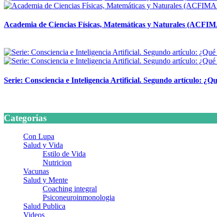
Academia de Ciencias Físicas, Matemáticas y Naturales (ACFI
24 marzo, 2026
Serie: Consciencia e Inteligencia Artificial. Segundo artículo: ¿Qu
24 marzo, 2026
Categorias
Con Lupa
Salud y Vida
Estilo de Vida
Nutricion
Vacunas
Salud y Mente
Coaching integral
Psiconeuroinmonologia
Salud Publica
Videos