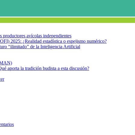
los productores avícolas independientes
OFI) 2025: ¿Realidad estadística o espejismo numérico?
turo “ilimitado” de la Inteligencia Artificial
FIMAN)
Qué aporta la tradición budista a esta discusión?
cer
ntarios