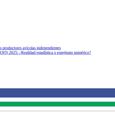
s afines y de la comunicación comprometidos con la promoción de una s
r los temas fundamentales de nuestra página: Salud y Vida (estilo de vi
los productores avícolas independientes
OFI) 2025: ¿Realidad estadística o espejismo numérico?
na vida saludable, como individuos y como sociedad, mediante la difusi