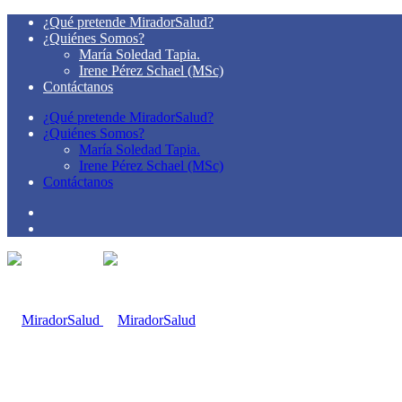
¿Qué pretende MiradorSalud?
¿Quiénes Somos?
María Soledad Tapia.
Irene Pérez Schael (MSc)
Contáctanos
¿Qué pretende MiradorSalud?
¿Quiénes Somos?
María Soledad Tapia.
Irene Pérez Schael (MSc)
Contáctanos