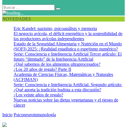
NOVEDADES
Eric Kandel: nazismo, psicoanálisis y memoria
El negocio avícola, el déficit energético y la sostenibilidad de
los productores avícolas independientes
Estado de la Seguridad Alimentaria y Nutrición en el Mundo
(SOFI) 2025: ¿Realidad estadística o espejismo numérico?
Serie: Consciencia e Inteligencia Artificial Tercer artículo: El
futuro “ilimitado” de la Inteligencia Artificial
¿Qué sabemos de los alimentos ultraprocesados?
¿Los 20 años de regalo? Parte II
Academia de Ciencias Físicas, Matemáticas y Naturales
(ACFIMAN)
Serie: Consciencia e Inteligencia Artificial. Segundo artículo:
¿Qué aporta la tradición budista a esta discusión?
¿Los veinte años de regalo?
Nuevas noticias sobre las dietas vegetarianas y el riesgo de
cáncer
Inicio
Psiconeuroinmunología
La molécula TOR: Dr. Jekyll y Mr.
Hide de la biología