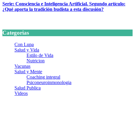
Serie: Consciencia e Inteligencia Artificial. Segundo artículo:
¿Qué aporta la tradición budista a esta discusión?
24 marzo, 2026
Categorias
Con Lupa
Salud y Vida
Estilo de Vida
Nutricion
Vacunas
Salud y Mente
Coaching integral
Psiconeuroinmonologia
Salud Publica
Videos
¿Quiénes somos?
Somos un equipo de investigadores, profesionales de la salud y
ramas afines y de la comunicación comprometidos con la promoción
de una salud responsable. El sitio web MiradorSalud cuenta con un
equipo de colaboradores con ética, sentido crítico y responsabilidad