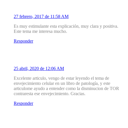
Domingo Mesa Pérez
27 febrero, 2017 de 11:58 AM
Es muy estimulante esta explicación, muy clara y positiva.
Este tema me interesa mucho.
Responder
3
Rodrigo Delfin Leyva
25 abril, 2020 de 12:06 AM
Excelente articulo, vengo de estar leyendo el tema de
envejecimiento celular en un libro de patología, y este
articulome ayudo a entender como la disminucion de TOR
contraresta ese envejecimiento. Gracias.
Responder
Deja un Comentario
Tu dirección de correo electrónico no será publicada.
Los campos