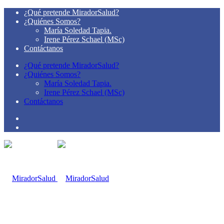
¿Qué pretende MiradorSalud?
¿Quiénes Somos?
María Soledad Tapia.
Irene Pérez Schael (MSc)
Contáctanos
¿Qué pretende MiradorSalud?
¿Quiénes Somos?
María Soledad Tapia.
Irene Pérez Schael (MSc)
Contáctanos