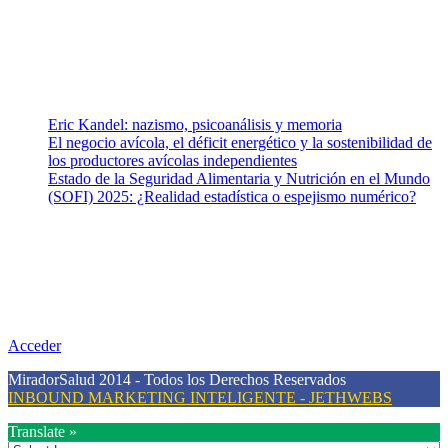
para abordar los temas fundamentales de nuestra página: Salud y
Vida (estilo de vida y nutrición), Vacunas, Salud Pública y Salud
Mental.
Entradas recientes
Eric Kandel: nazismo, psicoanálisis y memoria
El negocio avícola, el déficit energético y la sostenibilidad de
los productores avícolas independientes
Estado de la Seguridad Alimentaria y Nutrición en el Mundo
(SOFI) 2025: ¿Realidad estadística o espejismo numérico?
Nuestra misión
Nuestra misión primordial es estimular una actitud proactiva hacia
una vida saludable, como individuos y como sociedad, mediante la
difusión de información al día que promueva el desarrollo de una
mayor conciencia sobre la prevención en salud.
Acceder
MiradorSalud 2014 - Todos los Derechos Reservados
INBOUND MARKETING INTELIGENTE - JETHWEBS
Translate »