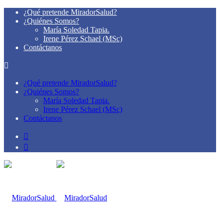
¿Qué pretende MiradorSalud?
¿Quiénes Somos?
María Soledad Tapia.
Irene Pérez Schael (MSc)
Contáctanos
¿Qué pretende MiradorSalud?
¿Quiénes Somos?
María Soledad Tapia.
Irene Pérez Schael (MSc)
Contáctanos