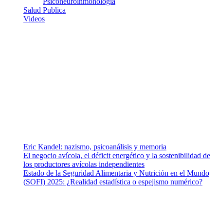
Psiconeuroinmonologia
Salud Publica
Videos
¿Quiénes somos?
Somos un equipo de investigadores, profesionales de la salud y
ramas afines y de la comunicación comprometidos con la promoción
de una salud responsable. El sitio web MiradorSalud cuenta con un
equipo de colaboradores con ética, sentido crítico y responsabilidad
para abordar los temas fundamentales de nuestra página: Salud y
Vida (estilo de vida y nutrición), Vacunas, Salud Pública y Salud
Mental.
Entradas recientes
Eric Kandel: nazismo, psicoanálisis y memoria
El negocio avícola, el déficit energético y la sostenibilidad de
los productores avícolas independientes
Estado de la Seguridad Alimentaria y Nutrición en el Mundo
(SOFI) 2025: ¿Realidad estadística o espejismo numérico?
Nuestra misión