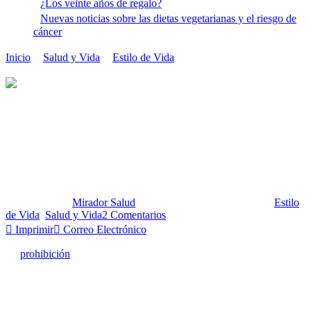
¿Los veinte años de regalo?
Nuevas noticias sobre las dietas vegetarianas y el riesgo de
cáncer
Inicio
Salud y Vida
Estilo de Vida
Las bebidas gaseosas
azucaradas en el banquillo de los acusados
Las bebidas gaseosas
azucaradas en el banquillo de
los acusados
Publicado por:
Mirador Salud
Fecha:
25 septiembre, 2012
En:
Estilo
de Vida
,
Salud y Vida
2 Comentarios
Imprimir
Correo Electrónico
La
prohibición
de la venta de gaseosas azucaradas de tamaño grande
aprobada recientemente por el Departamento de Salud de la ciudad
de Nueva York, coincidió con la publicación, en la prestigiosa
revista
New England Journal of Medicine
, de tres estudios que
reportaron evidencias sobre la relación del consumo regular de este