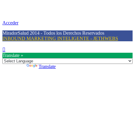
Nuestra misión primordial es estimular una actitud proactiva hacia
una vida saludable, como individuos y como sociedad, mediante la
difusión de información al día que promueva el desarrollo de una
mayor conciencia sobre la prevención en salud.
Acceder
MiradorSalud 2014 - Todos los Derechos Reservados
INBOUND MARKETING INTELIGENTE - JETHWEBS
Translate »
Powered by
Translate