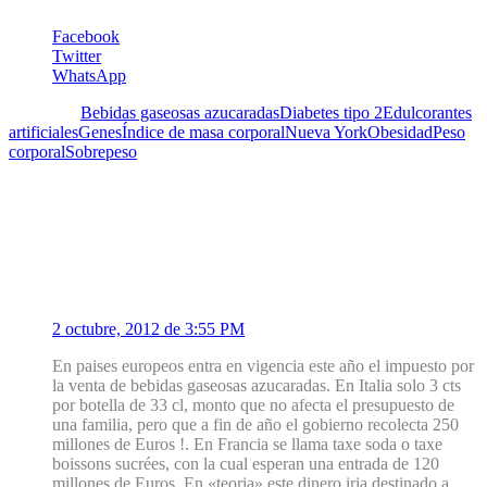
Facebook
Twitter
WhatsApp
Etiquetas:
Bebidas gaseosas azucaradas
Diabetes tipo 2
Edulcorantes
artificiales
Genes
Índice de masa corporal
Nueva York
Obesidad
Peso
corporal
Sobrepeso
2 Comentarios
1
Silve Bear
2 octubre, 2012 de 3:55 PM
En paises europeos entra en vigencia este año el impuesto por
la venta de bebidas gaseosas azucaradas. En Italia solo 3 cts
por botella de 33 cl, monto que no afecta el presupuesto de
una familia, pero que a fin de año el gobierno recolecta 250
millones de Euros !. En Francia se llama taxe soda o taxe
boissons sucrées, con la cual esperan una entrada de 120
millones de Euros. En «teoria» este dinero iria destinado a