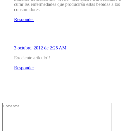
curar las enfermedades que producirán estas bebidas a los
consumidores.
Responder
2
Carlos Julio
3 octubre, 2012 de 2:25 AM
Excelente artículo!!
Responder
Deja un Comentario
Tu dirección de correo electrónico no será publicada.
Los campos
obligatorios están marcados con
*