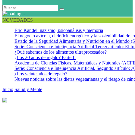
NOVEDADES
Eric Kandel: nazismo, psicoanálisis y memoria
El negocio avícola, el déficit energético y la sostenibilidad de 
Estado de la Seguridad Alimentaria y Nutrición en el Mundo (S
Serie: Consciencia e Inteligencia Artificial Tercer artículo: El fu
¿Qué sabemos de los alimentos ultraprocesados?
¿Los 20 años de regalo? Parte II
Academia de Ciencias Físicas, Matemáticas y Naturales (AC
Serie: Consciencia e Inteligencia Artificial. Segundo artículo: ¿
¿Los veinte años de regalo?
Nuevas noticias sobre las dietas vegetarianas y el riesgo de cán
Inicio
Salud y Mente
Los líderes que ostentan mayor poder
presentan menos estrés
Los líderes que ostentan mayor
poder presentan menos estrés