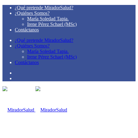
¿Qué pretende MiradorSalud?
¿Quiénes Somos?
María Soledad Tapia.
Irene Pérez Schael (MSc)
Contáctanos
¿Qué pretende MiradorSalud?
¿Quiénes Somos?
María Soledad Tapia.
Irene Pérez Schael (MSc)
Contáctanos