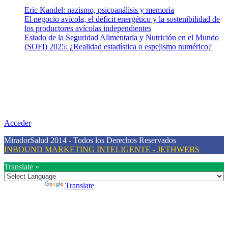
Eric Kandel: nazismo, psicoanálisis y memoria
El negocio avícola, el déficit energético y la sostenibilidad de
los productores avícolas independientes
Estado de la Seguridad Alimentaria y Nutrición en el Mundo
(SOFI) 2025: ¿Realidad estadística o espejismo numérico?
Nuestra misión
Nuestra misión primordial es estimular una actitud proactiva hacia
una vida saludable, como individuos y como sociedad, mediante la
difusión de información al día que promueva el desarrollo de una
mayor conciencia sobre la prevención en salud.
Acceder
MiradorSalud 2014 - Todos los Derechos Reservados
INBOUND MARKETING INTELIGENTE - JETHWEBS
Translate »
Powered by
Translate