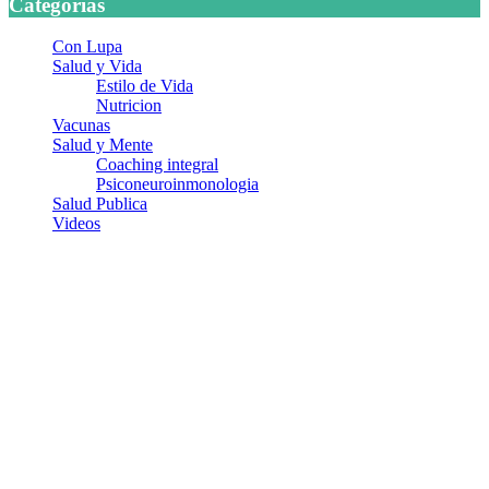
Categorias
Con Lupa
Salud y Vida
Estilo de Vida
Nutricion
Vacunas
Salud y Mente
Coaching integral
Psiconeuroinmonologia
Salud Publica
Videos
¿Quiénes somos?
Somos un equipo de investigadores, profesionales de la salud y
ramas afines y de la comunicación comprometidos con la promoción
de una salud responsable. El sitio web MiradorSalud cuenta con un
equipo de colaboradores con ética, sentido crítico y responsabilidad
para abordar los temas fundamentales de nuestra página: Salud y
Vida (estilo de vida y nutrición), Vacunas, Salud Pública y Salud
Mental.
Entradas recientes