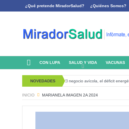
¿Qué pretende MiradorSalud?
¿Quiénes Somos?
CON LUPA
SALUD Y VIDA
VACUNAS
sicoanálisis y memoria
NOVEDADES
El negocio avícola, el déficit energético y 
INICIO
MARIANELA IMAGEN 2A 2024