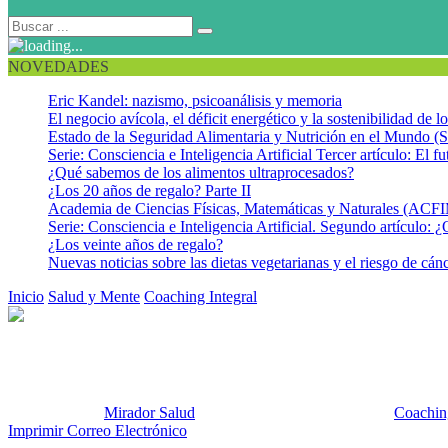
NOVEDADES
Eric Kandel: nazismo, psicoanálisis y memoria
El negocio avícola, el déficit energético y la sostenibilidad de 
Estado de la Seguridad Alimentaria y Nutrición en el Mundo (S
Serie: Consciencia e Inteligencia Artificial Tercer artículo: El fu
¿Qué sabemos de los alimentos ultraprocesados?
¿Los 20 años de regalo? Parte II
Academia de Ciencias Físicas, Matemáticas y Naturales (AC
Serie: Consciencia e Inteligencia Artificial. Segundo artículo: ¿
¿Los veinte años de regalo?
Nuevas noticias sobre las dietas vegetarianas y el riesgo de cán
Inicio
Salud y Mente
Coaching Integral
¿Cómo podemos crear un me
¿Cómo podemos crear un mejor
Publicado por:
Mirador Salud
Fecha:
28 noviembre, 2017
En:
Coaching
Imprimir
Correo Electrónico