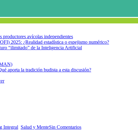
los productores avícolas independientes
OFI) 2025: ¿Realidad estadística o espejismo numérico?
turo “ilimitado” de la Inteligencia Artificial
FIMAN)
Qué aporta la tradición budista a esta discusión?
cer
jor 2018?
 2018?
 Integral
,
Salud y Mente
Sin Comentarios