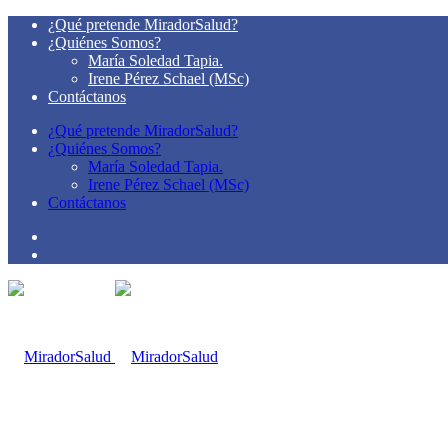
¿Qué pretende MiradorSalud?
¿Quiénes Somos?
María Soledad Tapia.
Irene Pérez Schael (MSc)
Contáctanos
¿Qué pretende MiradorSalud?
¿Quiénes Somos?
María Soledad Tapia.
Irene Pérez Schael (MSc)
Contáctanos