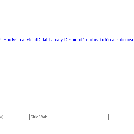
 disfrutó siendo mentora y coach de estudiantes y profesores apoyándo
y obteniendo la Certificación como Integral Master Coach® de Integral
, ayudando a sus clientes en el logro de transiciones exitosas en el á
P. Hardy
Creatividad
Dalai Lama y Desmond Tutu
Invitación al subconsc
gatorios están marcados con
*