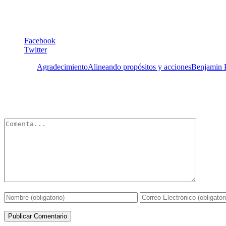
como docente, Coordinadora Académica y Coordinadora de Investigación
carreras docentes. Formalizó esta área de interés cursando estudios 
Coaches en el nivel Profesional (PCC). Actualmente trabaja como coach
Facebook
Twitter
Etiquetas:
Agradecimiento
Alineando propósitos y acciones
Benjamin 
Deja un Comentario
Tu dirección de correo electrónico no será publicada.
Los campos obli