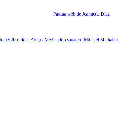
los en el desarrollo de sus habilidades creativas y progreso en sus
 Coaching Canada. Es miembro de la Federación Internacional de
mbito personal o profesional.
Página web de Jeannette Díaz
iente
Libro de la Alegría
Meditación sanadora
Michael Michalko