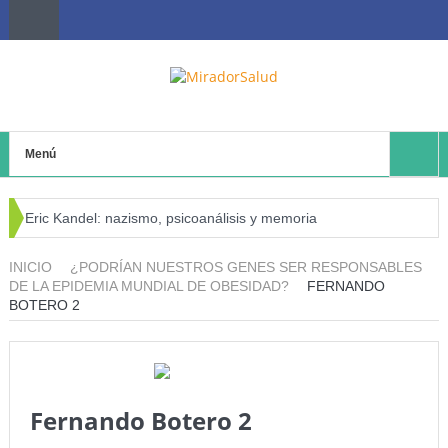
Menú
Eric Kandel: nazismo, psicoanálisis y memoria
El negocio avícola, el déficit energético y la sostenibilidad de
INICIO
¿PODRÍAN NUESTROS GENES SER RESPONSABLES
DE LA EPIDEMIA MUNDIAL DE OBESIDAD?
FERNANDO
los productores avícolas independientes
BOTERO 2
Estado de la Seguridad Alimentaria y Nutrición en el Mundo
(SOFI) 2025: ¿Realidad estadística o espejismo numérico?
Serie: Consciencia e Inteligencia Artificial Tercer artículo: El
Fernando Botero 2
futuro “ilimitado” de la Inteligencia Artificial