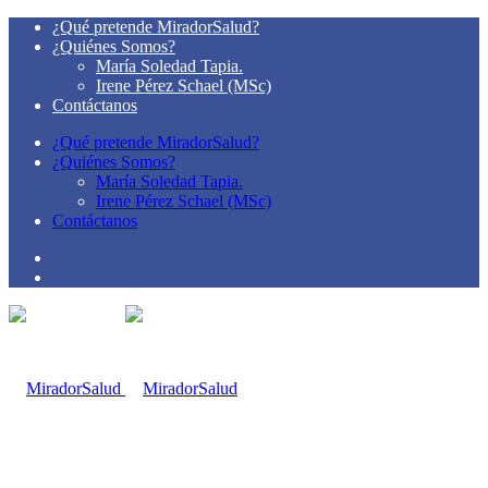
¿Qué pretende MiradorSalud?
¿Quiénes Somos?
María Soledad Tapia.
Irene Pérez Schael (MSc)
Contáctanos
¿Qué pretende MiradorSalud?
¿Quiénes Somos?
María Soledad Tapia.
Irene Pérez Schael (MSc)
Contáctanos