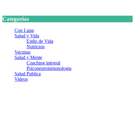
24 marzo, 2026
Categorias
Con Lupa
Salud y Vida
Estilo de Vida
Nutricion
Vacunas
Salud y Mente
Coaching integral
Psiconeuroinmonologia
Salud Publica
Videos
¿Quiénes somos?
Somos un equipo de investigadores, profesionales de la salud y
ramas afines y de la comunicación comprometidos con la promoción
de una salud responsable. El sitio web MiradorSalud cuenta con un
equipo de colaboradores con ética, sentido crítico y responsabilidad
para abordar los temas fundamentales de nuestra página: Salud y
Vida (estilo de vida y nutrición), Vacunas, Salud Pública y Salud