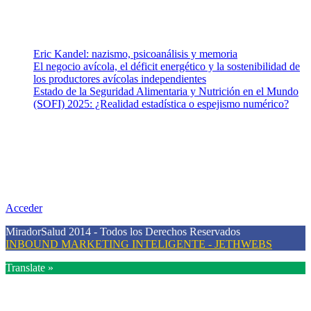
Mental.
Entradas recientes
Eric Kandel: nazismo, psicoanálisis y memoria
El negocio avícola, el déficit energético y la sostenibilidad de
los productores avícolas independientes
Estado de la Seguridad Alimentaria y Nutrición en el Mundo
(SOFI) 2025: ¿Realidad estadística o espejismo numérico?
Nuestra misión
Nuestra misión primordial es estimular una actitud proactiva hacia
una vida saludable, como individuos y como sociedad, mediante la
difusión de información al día que promueva el desarrollo de una
mayor conciencia sobre la prevención en salud.
Acceder
MiradorSalud 2014 - Todos los Derechos Reservados
INBOUND MARKETING INTELIGENTE - JETHWEBS
Translate »