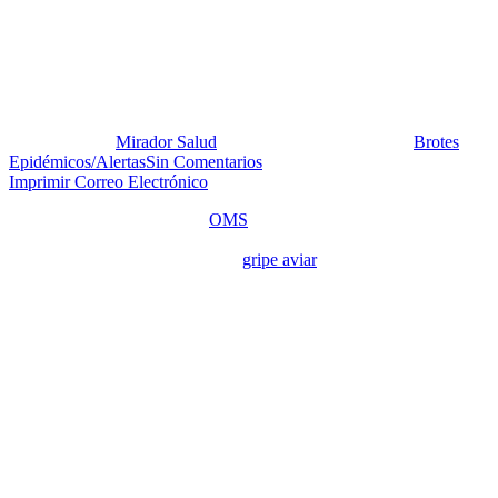
Situación de Gripe Aviar en
Indonesia
Publicado por:
Mirador Salud
Fecha:
28 febrero, 2012
En:
Brotes
Epidémicos/Alertas
Sin Comentarios
Imprimir
Correo Electrónico
El 21 de febrero de 2012, la
OMS
reporta en su sección “Alerta y
Respuesta Mundiales (GAR), un nuevo caso confirmado de
infección humana por virus de la
gripe aviar
A(H5N1) notificado
por el Ministerio de Salud de Indonesia.
La paciente es una mujer de 19 años de la provincia de Banten. El 8
de febrero presentó los primeros síntomas y fue hospitalizada el 12
del mismo mes, falleciendo al día siguiente. Se está haciendo las
investigaciones pertinentes.
El 83% (153) de 185 casos confirmados han sido mortales.
MiradorSalud