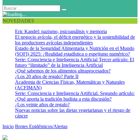
NOVEDADES
Eric Kandel: nazismo, psicoanálisis y memoria
El negocio avícola, el déficit energético y la sostenibilidad de
los productores avícolas independientes
Estado de la Seguridad Alimentaria y Nutrición en el Mundo
(SOFI) 2025: ¿Realidad estadística o espejismo numérico?
Serie: Consciencia e Inteligencia Artificial Tercer artículo: El
futuro “ilimitado” de la Inteligencia Artificial
¿Qué sabemos de los alimentos ultraprocesados?
¿Los 20 años de regalo? Parte II
Academia de Ciencias Físicas, Matemáticas y Naturales
(ACFIMAN)
Serie: Consciencia e Inteligencia Artificial. Segundo artículo:
¿Qué aporta la tradición budista a esta discusión?
¿Los veinte años de regalo?
Nuevas noticias sobre las dietas vegetarianas y el riesgo de
cáncer
Inicio
Brotes Epidémicos/Alertas
Situación de Gripe Aviar en
Indonesia