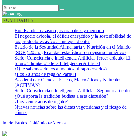
NOVEDADES
Eric Kandel: nazismo, psicoanálisis y memoria
El negocio avícola, el déficit energético y la sostenibilidad de
los productores avícolas independientes
Estado de la Seguridad Alimentaria y Nutrición en el Mundo
(SOFI) 2025: ¿Realidad estadística o espejismo numérico?
Serie: Consciencia e Inteligencia Artificial Tercer artículo: El
futuro “ilimitado” de la Inteligencia Artificial
¿Qué sabemos de los alimentos ultraprocesados?
¿Los 20 años de regalo? Parte II
Academia de Ciencias Físicas, Matemáticas y Naturales
(ACFIMAN)
Serie: Consciencia e Inteligencia Artificial. Segundo artículo:
¿Qué aporta la tradición budista a esta discusión?
¿Los veinte años de regalo?
Nuevas noticias sobre las dietas vegetarianas y el riesgo de
cáncer
Inicio
Brotes Epidémicos/Alertas
Situación de Gripe Aviar en Viet
Nam