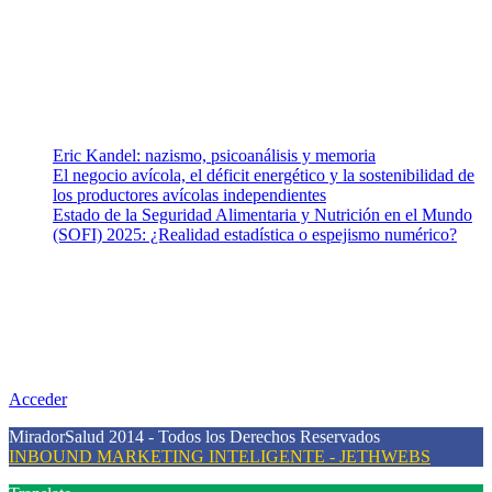
equipo de colaboradores con ética, sentido crítico y responsabilidad
para abordar los temas fundamentales de nuestra página: Salud y
Vida (estilo de vida y nutrición), Vacunas, Salud Pública y Salud
Mental.
Entradas recientes
Eric Kandel: nazismo, psicoanálisis y memoria
El negocio avícola, el déficit energético y la sostenibilidad de
los productores avícolas independientes
Estado de la Seguridad Alimentaria y Nutrición en el Mundo
(SOFI) 2025: ¿Realidad estadística o espejismo numérico?
Nuestra misión
Nuestra misión primordial es estimular una actitud proactiva hacia
una vida saludable, como individuos y como sociedad, mediante la
difusión de información al día que promueva el desarrollo de una
mayor conciencia sobre la prevención en salud.
Acceder
MiradorSalud 2014 - Todos los Derechos Reservados
INBOUND MARKETING INTELIGENTE - JETHWEBS