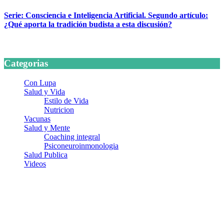
Serie: Consciencia e Inteligencia Artificial. Segundo artículo:
¿Qué aporta la tradición budista a esta discusión?
24 marzo, 2026
Categorias
Con Lupa
Salud y Vida
Estilo de Vida
Nutricion
Vacunas
Salud y Mente
Coaching integral
Psiconeuroinmonologia
Salud Publica
Videos
¿Quiénes somos?
Somos un equipo de investigadores, profesionales de la salud y
ramas afines y de la comunicación comprometidos con la promoción
de una salud responsable. El sitio web MiradorSalud cuenta con un