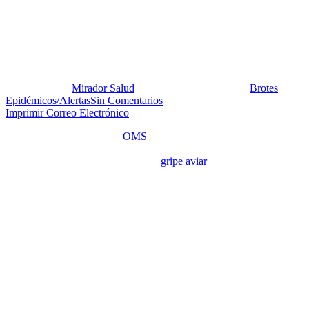
Situación de Gripe Aviar en
Viet Nam
Publicado por:
Mirador Salud
Fecha:
24 enero, 2012
En:
Brotes
Epidémicos/Alertas
Sin Comentarios
Imprimir
Correo Electrónico
El 20 de enero de 2012, la
OMS
reporta en su sección “Alerta y
Respuesta Mundiales” (GAR), un nuevo caso confirmado de
infección humana por el virus de la
gripe aviar
A(H5N1), notificado
por el Ministerio de Salud de Viet Nam.
El paciente es un joven de 18 años de la provincia de Kien Giang,
quién presentó los primeros síntomas el 10 de enero de 2012. Fue
hospitalizado el 14 y falleció el 16 de enero. El paciente había
estado expuesto a patos.
El 50 % (60) de 120 casos confirmados hasta la fecha han sido
mortales.
MiradorSalud