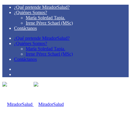
¿Qué pretende MiradorSalud?
¿Quiénes Somos?
María Soledad Tapia.
Irene Pérez Schael (MSc)
Contáctanos
¿Qué pretende MiradorSalud?
¿Quiénes Somos?
María Soledad Tapia.
Irene Pérez Schael (MSc)
Contáctanos