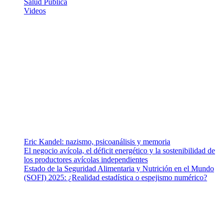
Salud Publica
Videos
¿Quiénes somos?
Somos un equipo de investigadores, profesionales de la salud y
ramas afines y de la comunicación comprometidos con la promoción
de una salud responsable. El sitio web MiradorSalud cuenta con un
equipo de colaboradores con ética, sentido crítico y responsabilidad
para abordar los temas fundamentales de nuestra página: Salud y
Vida (estilo de vida y nutrición), Vacunas, Salud Pública y Salud
Mental.
Entradas recientes
Eric Kandel: nazismo, psicoanálisis y memoria
El negocio avícola, el déficit energético y la sostenibilidad de
los productores avícolas independientes
Estado de la Seguridad Alimentaria y Nutrición en el Mundo
(SOFI) 2025: ¿Realidad estadística o espejismo numérico?
Nuestra misión
Nuestra misión primordial es estimular una actitud proactiva hacia