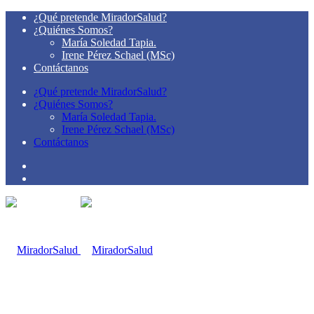
¿Qué pretende MiradorSalud?
¿Quiénes Somos?
María Soledad Tapia.
Irene Pérez Schael (MSc)
Contáctanos
¿Qué pretende MiradorSalud?
¿Quiénes Somos?
María Soledad Tapia.
Irene Pérez Schael (MSc)
Contáctanos