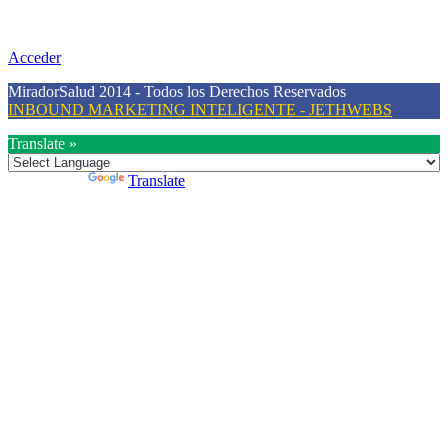
una vida saludable, como individuos y como sociedad, mediante la
difusión de información al día que promueva el desarrollo de una
mayor conciencia sobre la prevención en salud.
Acceder
MiradorSalud 2014 - Todos los Derechos Reservados
INBOUND MARKETING INTELIGENTE - JETHWEBS
Translate »
Powered by
Translate