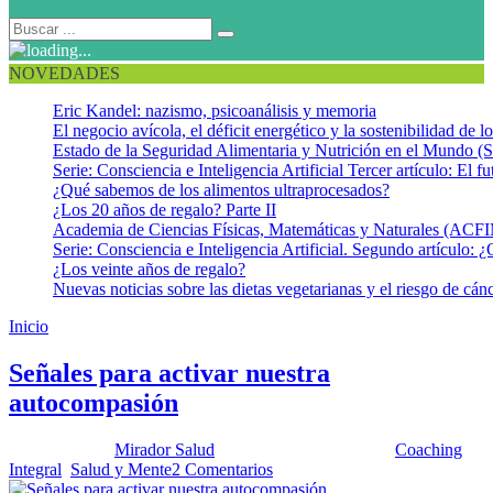
NOVEDADES
Eric Kandel: nazismo, psicoanálisis y memoria
El negocio avícola, el déficit energético y la sostenibilidad de 
Estado de la Seguridad Alimentaria y Nutrición en el Mundo (S
Serie: Consciencia e Inteligencia Artificial Tercer artículo: El fu
¿Qué sabemos de los alimentos ultraprocesados?
¿Los 20 años de regalo? Parte II
Academia de Ciencias Físicas, Matemáticas y Naturales (AC
Serie: Consciencia e Inteligencia Artificial. Segundo artículo: ¿
¿Los veinte años de regalo?
Nuevas noticias sobre las dietas vegetarianas y el riesgo de cán
Inicio
Activando la Autocompasión
Señales para activar nuestra
autocompasión
Publicado por:
Mirador Salud
Fecha:
28 junio, 2022
En:
Coaching
Integral
,
Salud y Mente
2 Comentarios