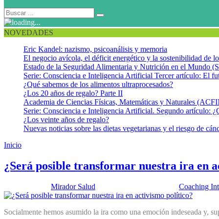
NOVEDADES
Eric Kandel: nazismo, psicoanálisis y memoria
El negocio avícola, el déficit energético y la sostenibilidad de 
Estado de la Seguridad Alimentaria y Nutrición en el Mundo (S
Serie: Consciencia e Inteligencia Artificial Tercer artículo: El fu
¿Qué sabemos de los alimentos ultraprocesados?
¿Los 20 años de regalo? Parte II
Academia de Ciencias Físicas, Matemáticas y Naturales (AC
Serie: Consciencia e Inteligencia Artificial. Segundo artículo: ¿
¿Los veinte años de regalo?
Nuevas noticias sobre las dietas vegetarianas y el riesgo de cán
Inicio
Activismo político
¿Será posible transformar nuestra ira en a
Publicado por:
Mirador Salud
Fecha:
25 marzo, 2025
En:
Coaching Int
Socialmente hemos asumido la ira como una emoción indeseada y, supue