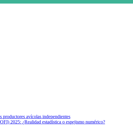
s afines y de la comunicación comprometidos con la promoción de una s
r los temas fundamentales de nuestra página: Salud y Vida (estilo de vi
los productores avícolas independientes
OFI) 2025: ¿Realidad estadística o espejismo numérico?