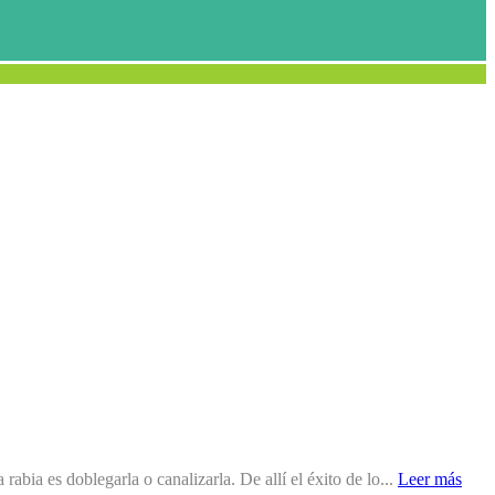
a es doblegarla o canalizarla. De allí el éxito de lo...
Leer más