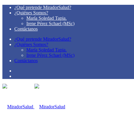
¿Qué pretende MiradorSalud?
¿Quiénes Somos?
María Soledad Tapia.
Irene Pérez Schael (MSc)
Contáctanos
¿Qué pretende MiradorSalud?
¿Quiénes Somos?
María Soledad Tapia.
Irene Pérez Schael (MSc)
Contáctanos