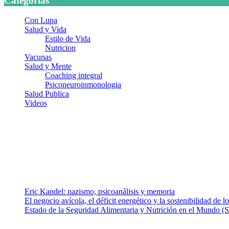
Categorias
Con Lupa
Salud y Vida
Estilo de Vida
Nutricion
Vacunas
Salud y Mente
Coaching integral
Psiconeuroinmonologia
Salud Publica
Videos
¿Quiénes somos?
Somos un equipo de investigadores, profesionales de la salud y rama
colaboradores con ética, sentido crítico y responsabilidad para aborda
Entradas recientes
Eric Kandel: nazismo, psicoanálisis y memoria
El negocio avícola, el déficit energético y la sostenibilidad de 
Estado de la Seguridad Alimentaria y Nutrición en el Mundo (S