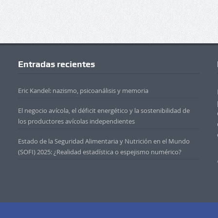
Entradas recientes
Eric Kandel: nazismo, psicoanálisis y memoria
El negocio avícola, el déficit energético y la sostenibilidad de
los productores avícolas independientes
Estado de la Seguridad Alimentaria y Nutrición en el Mundo
(SOFI) 2025: ¿Realidad estadística o espejismo numérico?