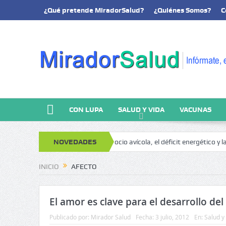
¿Qué pretende MiradorSalud?
¿Quiénes Somos?
C
CON LUPA
SALUD Y VIDA
VACUNAS
nálisis y memoria
NOVEDADES
El negocio avícola, el déficit energético y la soste
INICIO
AFECTO
El amor es clave para el desarrollo del
Publicado por:
Mirador Salud
Fecha:
3 julio, 2012
En:
Salud y