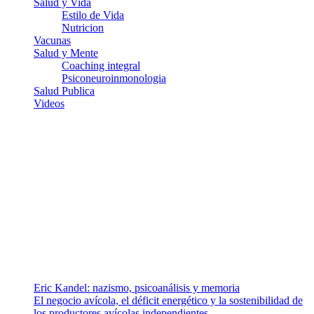
Salud y Vida
Estilo de Vida
Nutricion
Vacunas
Salud y Mente
Coaching integral
Psiconeuroinmonologia
Salud Publica
Videos
¿Quiénes somos?
Somos un equipo de investigadores, profesionales de la salud y
ramas afines y de la comunicación comprometidos con la promoción
de una salud responsable. El sitio web MiradorSalud cuenta con un
equipo de colaboradores con ética, sentido crítico y responsabilidad
para abordar los temas fundamentales de nuestra página: Salud y
Vida (estilo de vida y nutrición), Vacunas, Salud Pública y Salud
Mental.
Entradas recientes
Eric Kandel: nazismo, psicoanálisis y memoria
El negocio avícola, el déficit energético y la sostenibilidad de
los productores avícolas independientes