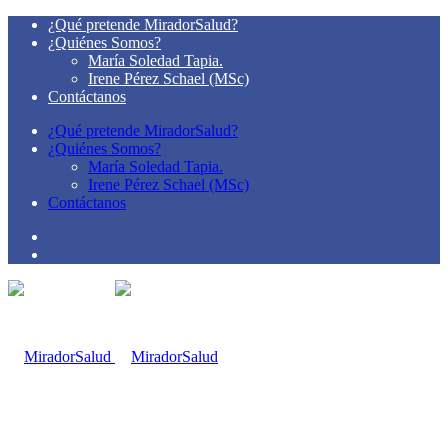
¿Qué pretende MiradorSalud?
¿Quiénes Somos?
María Soledad Tapia.
Irene Pérez Schael (MSc)
Contáctanos
¿Qué pretende MiradorSalud?
¿Quiénes Somos?
María Soledad Tapia.
Irene Pérez Schael (MSc)
Contáctanos