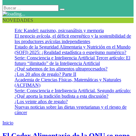
NOVEDADES
Eric Kandel: nazismo, psicoanálisis y memoria
El negocio avícola, el déficit energético y la sostenibilidad de
los productores avícolas independientes
Estado de la Seguridad Alimentaria y Nutrición en el Mundo
(SOFI) 2025: ¿Realidad estadística o espejismo numérico?
Serie: Consciencia e Inteligencia Artificial Tercer artículo: El
futuro “ilimitado” de la Inteligencia Artificial
¿Qué sabemos de los alimentos ultraprocesados?
¿Los 20 años de regalo? Parte II
Academia de Ciencias Físicas, Matemáticas y Naturales
(ACFIMAN)
Serie: Consciencia e Inteligencia Artificial. Segundo artículo:
¿Qué aporta la tradición budista a esta discusión?
¿Los veinte años de regalo?
Nuevas noticias sobre las dietas vegetarianas y el riesgo de
cáncer
Inicio
Aflatoxinas
El Codex Alimentario de la ONU se pone