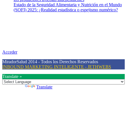
Estado de la Seguridad Alimentaria y Nutrición en el Mundo
(SOFI) 2025: ¿Realidad estadística o espejismo numérico?
Nuestra misión
Nuestra misión primordial es estimular una actitud proactiva hacia
una vida saludable, como individuos y como sociedad, mediante la
difusión de información al día que promueva el desarrollo de una
mayor conciencia sobre la prevención en salud.
Acceder
MiradorSalud 2014 - Todos los Derechos Reservados
INBOUND MARKETING INTELIGENTE - JETHWEBS
Translate »
Powered by
Translate