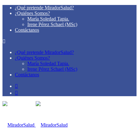
¿Qué pretende MiradorSalud?
¿Quiénes Somos?
María Soledad Tapia.
Irene Pérez Schael (MSc)
Contáctanos
¿Qué pretende MiradorSalud?
¿Quiénes Somos?
María Soledad Tapia.
Irene Pérez Schael (MSc)
Contáctanos