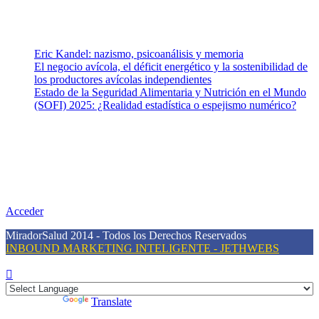
Entradas recientes
Eric Kandel: nazismo, psicoanálisis y memoria
El negocio avícola, el déficit energético y la sostenibilidad de
los productores avícolas independientes
Estado de la Seguridad Alimentaria y Nutrición en el Mundo
(SOFI) 2025: ¿Realidad estadística o espejismo numérico?
Nuestra misión
Nuestra misión primordial es estimular una actitud proactiva hacia
una vida saludable, como individuos y como sociedad, mediante la
difusión de información al día que promueva el desarrollo de una
mayor conciencia sobre la prevención en salud.
Acceder
MiradorSalud 2014 - Todos los Derechos Reservados
INBOUND MARKETING INTELIGENTE - JETHWEBS
Powered by
Translate