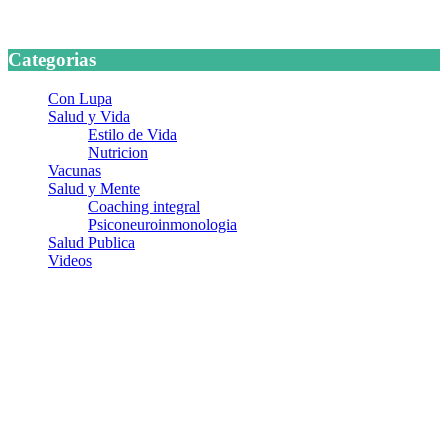
24 marzo, 2026
Categorias
Con Lupa
Salud y Vida
Estilo de Vida
Nutricion
Vacunas
Salud y Mente
Coaching integral
Psiconeuroinmonologia
Salud Publica
Videos
¿Quiénes somos?
Somos un equipo de investigadores, profesionales de la salud y
ramas afines y de la comunicación comprometidos con la promoción
de una salud responsable. El sitio web MiradorSalud cuenta con un
equipo de colaboradores con ética, sentido crítico y responsabilidad
para abordar los temas fundamentales de nuestra página: Salud y
Vida (estilo de vida y nutrición), Vacunas, Salud Pública y Salud
Mental.