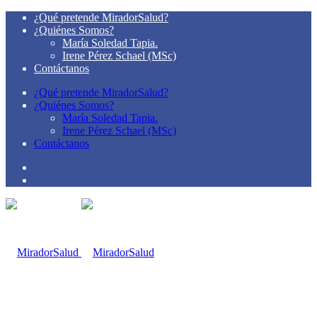
¿Qué pretende MiradorSalud?
¿Quiénes Somos?
María Soledad Tapia.
Irene Pérez Schael (MSc)
Contáctanos
¿Qué pretende MiradorSalud?
¿Quiénes Somos?
María Soledad Tapia.
Irene Pérez Schael (MSc)
Contáctanos