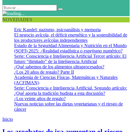
NOVEDADES
Eric Kandel: nazismo, psicoanálisis y memoria
El negocio avícola, el déficit energético y la sostenibilidad de
los productores avícolas independientes
Estado de la Seguridad Alimentaria y Nutrición en el Mundo
(SOFI) 2025: ¿Realidad estadística o espejismo numérico?
Serie: Consciencia e Inteligencia Artificial Tercer artículo: El
futuro “ilimitado” de la Inteligencia Artificial
¿Qué sabemos de los alimentos ultraprocesados?
¿Los 20 años de regalo? Parte II
Academia de Ciencias Físicas, Matemáticas y Naturales
(ACFIMAN)
Serie: Consciencia e Inteligencia Artificial. Segundo artículo:
¿Qué aporta la tradición budista a esta discusión?
¿Los veinte años de regalo?
Nuevas noticias sobre las dietas vegetarianas y el riesgo de
cáncer
Inicio
Ataque de ira
Los arrebatos de ira aumentan el riesgo