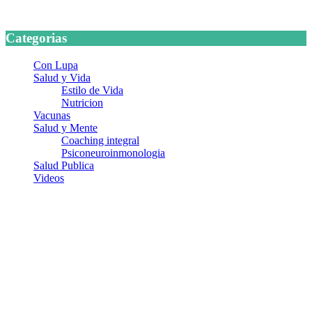
24 marzo, 2026
Categorias
Con Lupa
Salud y Vida
Estilo de Vida
Nutricion
Vacunas
Salud y Mente
Coaching integral
Psiconeuroinmonologia
Salud Publica
Videos
¿Quiénes somos?
Somos un equipo de investigadores, profesionales de la salud y
ramas afines y de la comunicación comprometidos con la promoción
de una salud responsable. El sitio web MiradorSalud cuenta con un
equipo de colaboradores con ética, sentido crítico y responsabilidad
para abordar los temas fundamentales de nuestra página: Salud y
Vida (estilo de vida y nutrición), Vacunas, Salud Pública y Salud
Mental.