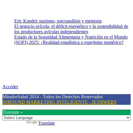
Entradas recientes
Eric Kandel: nazismo, psicoanálisis y memoria
El negocio avícola, el déficit energético y la sostenibilidad de
los productores avícolas independientes
Estado de la Seguridad Alimentaria y Nutrición en el Mundo
(SOFI) 2025: ¿Realidad estadística o espejismo numérico?
Nuestra misión
Nuestra misión primordial es estimular una actitud proactiva hacia
una vida saludable, como individuos y como sociedad, mediante la
difusión de información al día que promueva el desarrollo de una
mayor conciencia sobre la prevención en salud.
Acceder
MiradorSalud 2014 - Todos los Derechos Reservados
INBOUND MARKETING INTELIGENTE - JETHWEBS
Translate »
Powered by
Translate