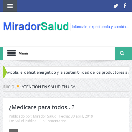
Menú
avícola, el déficit energético y la sostenibilidad de los productores avícol
áncer
INICIO
ATENCIÓN EN SALUD EN USA
¿Medicare para todos…?
Publicado por:
Mirador Salud
Fecha:
30 abril, 2019
En:
Salud Pública
Sin Comentarios