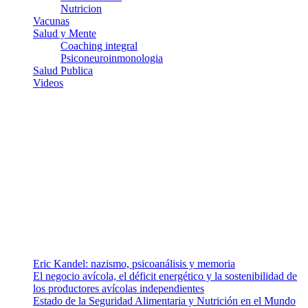
Nutricion
Vacunas
Salud y Mente
Coaching integral
Psiconeuroinmonologia
Salud Publica
Videos
¿Quiénes somos?
Somos un equipo de investigadores, profesionales de la salud y
ramas afines y de la comunicación comprometidos con la promoción
de una salud responsable. El sitio web MiradorSalud cuenta con un
equipo de colaboradores con ética, sentido crítico y responsabilidad
para abordar los temas fundamentales de nuestra página: Salud y
Vida (estilo de vida y nutrición), Vacunas, Salud Pública y Salud
Mental.
Entradas recientes
Eric Kandel: nazismo, psicoanálisis y memoria
El negocio avícola, el déficit energético y la sostenibilidad de
los productores avícolas independientes
Estado de la Seguridad Alimentaria y Nutrición en el Mundo