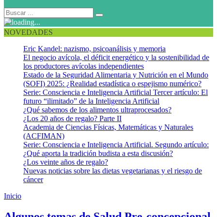
NOVEDADES
Eric Kandel: nazismo, psicoanálisis y memoria
El negocio avícola, el déficit energético y la sostenibilidad de
los productores avícolas independientes
Estado de la Seguridad Alimentaria y Nutrición en el Mundo
(SOFI) 2025: ¿Realidad estadística o espejismo numérico?
Serie: Consciencia e Inteligencia Artificial Tercer artículo: El
futuro “ilimitado” de la Inteligencia Artificial
¿Qué sabemos de los alimentos ultraprocesados?
¿Los 20 años de regalo? Parte II
Academia de Ciencias Físicas, Matemáticas y Naturales
(ACFIMAN)
Serie: Consciencia e Inteligencia Artificial. Segundo artículo:
¿Qué aporta la tradición budista a esta discusión?
¿Los veinte años de regalo?
Nuevas noticias sobre las dietas vegetarianas y el riesgo de
cáncer
Inicio
Atención pre-concepcional masculina
Algunos temas de Salud Pre-concepcional