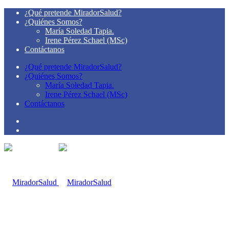
¿Qué pretende MiradorSalud?
¿Quiénes Somos?
María Soledad Tapia.
Irene Pérez Schael (MSc)
Contáctanos
¿Qué pretende MiradorSalud?
¿Quiénes Somos?
María Soledad Tapia.
Irene Pérez Schael (MSc)
Contáctanos