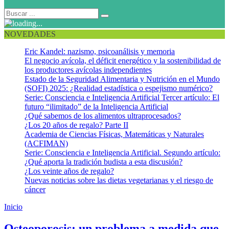
NOVEDADES
Eric Kandel: nazismo, psicoanálisis y memoria
El negocio avícola, el déficit energético y la sostenibilidad de
los productores avícolas independientes
Estado de la Seguridad Alimentaria y Nutrición en el Mundo
(SOFI) 2025: ¿Realidad estadística o espejismo numérico?
Serie: Consciencia e Inteligencia Artificial Tercer artículo: El
futuro “ilimitado” de la Inteligencia Artificial
¿Qué sabemos de los alimentos ultraprocesados?
¿Los 20 años de regalo? Parte II
Academia de Ciencias Físicas, Matemáticas y Naturales
(ACFIMAN)
Serie: Consciencia e Inteligencia Artificial. Segundo artículo:
¿Qué aporta la tradición budista a esta discusión?
¿Los veinte años de regalo?
Nuevas noticias sobre las dietas vegetarianas y el riesgo de
cáncer
Inicio
Bifosfonatos
Osteoporosis: un problema a medida que