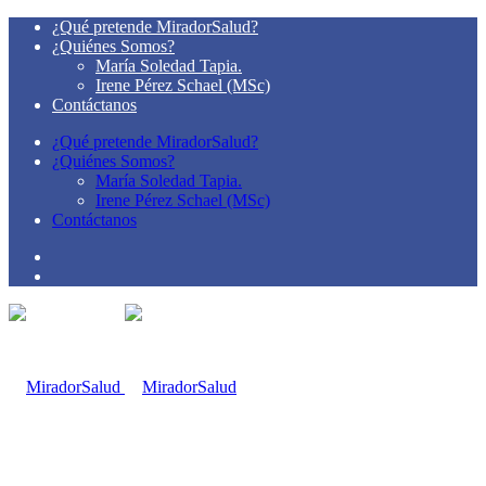
¿Qué pretende MiradorSalud?
¿Quiénes Somos?
María Soledad Tapia.
Irene Pérez Schael (MSc)
Contáctanos
¿Qué pretende MiradorSalud?
¿Quiénes Somos?
María Soledad Tapia.
Irene Pérez Schael (MSc)
Contáctanos