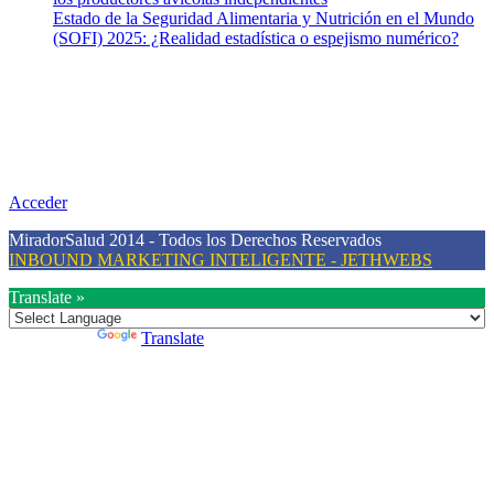
Estado de la Seguridad Alimentaria y Nutrición en el Mundo
(SOFI) 2025: ¿Realidad estadística o espejismo numérico?
Nuestra misión
Nuestra misión primordial es estimular una actitud proactiva hacia
una vida saludable, como individuos y como sociedad, mediante la
difusión de información al día que promueva el desarrollo de una
mayor conciencia sobre la prevención en salud.
Acceder
MiradorSalud 2014 - Todos los Derechos Reservados
INBOUND MARKETING INTELIGENTE - JETHWEBS
Translate »
Powered by
Translate