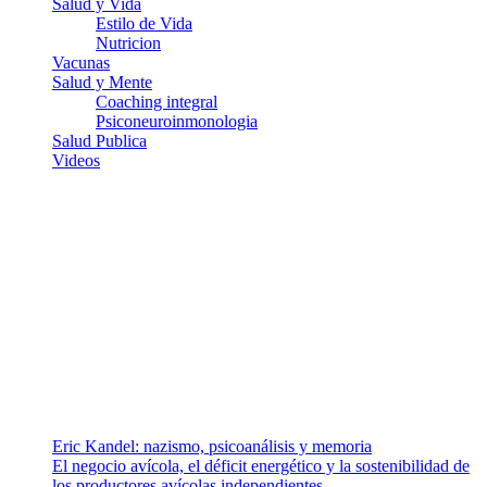
Salud y Vida
Estilo de Vida
Nutricion
Vacunas
Salud y Mente
Coaching integral
Psiconeuroinmonologia
Salud Publica
Videos
¿Quiénes somos?
Somos un equipo de investigadores, profesionales de la salud y
ramas afines y de la comunicación comprometidos con la promoción
de una salud responsable. El sitio web MiradorSalud cuenta con un
equipo de colaboradores con ética, sentido crítico y responsabilidad
para abordar los temas fundamentales de nuestra página: Salud y
Vida (estilo de vida y nutrición), Vacunas, Salud Pública y Salud
Mental.
Entradas recientes
Eric Kandel: nazismo, psicoanálisis y memoria
El negocio avícola, el déficit energético y la sostenibilidad de
los productores avícolas independientes