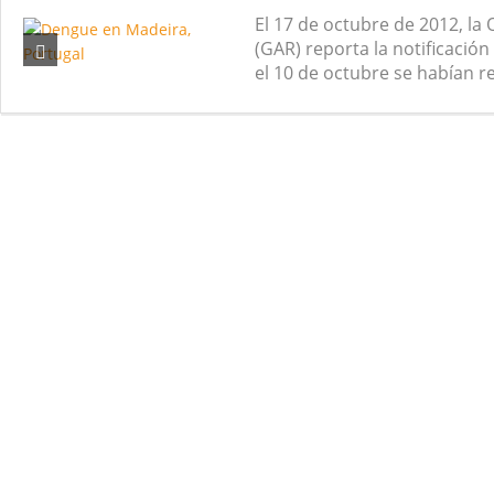
El 17 de octubre de 2012, la
Nuevas noticias sobre las dietas vegetarianas 
(GAR) reporta la notificació
el 10 de octubre se habían re