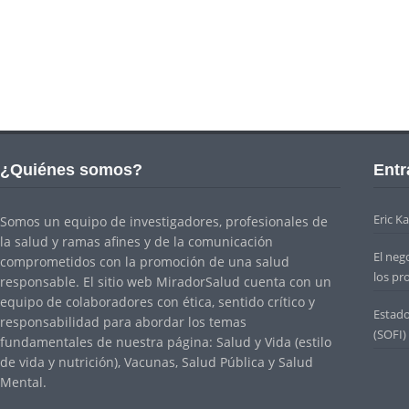
¿Quiénes somos?
Entr
Eric K
Somos un equipo de investigadores, profesionales de
la salud y ramas afines y de la comunicación
El nego
comprometidos con la promoción de una salud
los pr
responsable. El sitio web MiradorSalud cuenta con un
equipo de colaboradores con ética, sentido crítico y
Estado
responsabilidad para abordar los temas
(SOFI)
fundamentales de nuestra página: Salud y Vida (estilo
de vida y nutrición), Vacunas, Salud Pública y Salud
Mental.