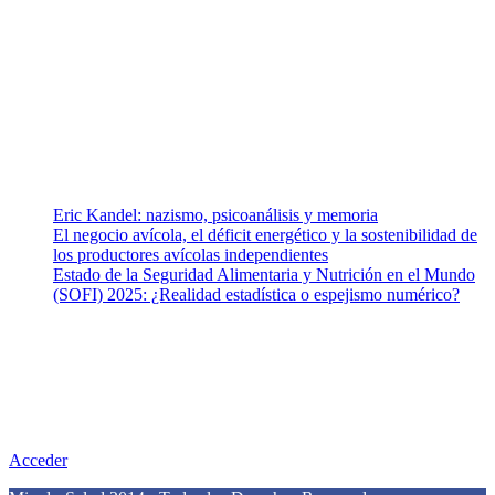
Somos un equipo de investigadores, profesionales de la salud y
ramas afines y de la comunicación comprometidos con la promoción
de una salud responsable. El sitio web MiradorSalud cuenta con un
equipo de colaboradores con ética, sentido crítico y responsabilidad
para abordar los temas fundamentales de nuestra página: Salud y
Vida (estilo de vida y nutrición), Vacunas, Salud Pública y Salud
Mental.
Entradas recientes
Eric Kandel: nazismo, psicoanálisis y memoria
El negocio avícola, el déficit energético y la sostenibilidad de
los productores avícolas independientes
Estado de la Seguridad Alimentaria y Nutrición en el Mundo
(SOFI) 2025: ¿Realidad estadística o espejismo numérico?
Nuestra misión
Nuestra misión primordial es estimular una actitud proactiva hacia
una vida saludable, como individuos y como sociedad, mediante la
difusión de información al día que promueva el desarrollo de una
mayor conciencia sobre la prevención en salud.
Acceder