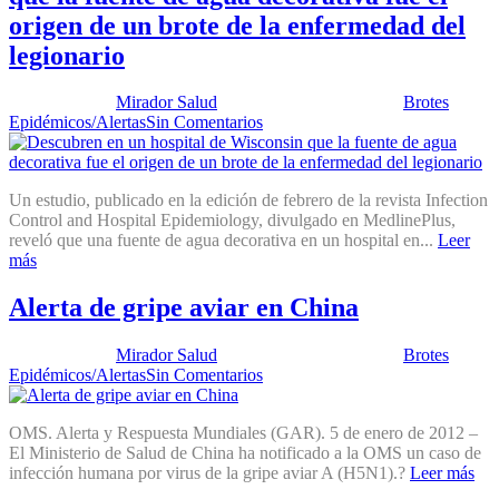
origen de un brote de la enfermedad del
legionario
Publicado por:
Mirador Salud
Fecha:
17 enero, 2012
En:
Brotes
Epidémicos/Alertas
Sin Comentarios
Un estudio, publicado en la edición de febrero de la revista Infection
Control and Hospital Epidemiology, divulgado en MedlinePlus,
reveló que una fuente de agua decorativa en un hospital en...
Leer
más
Alerta de gripe aviar en China
Publicado por:
Mirador Salud
Fecha:
12 enero, 2012
En:
Brotes
Epidémicos/Alertas
Sin Comentarios
OMS. Alerta y Respuesta Mundiales (GAR). 5 de enero de 2012 –
El Ministerio de Salud de China ha notificado a la OMS un caso de
infección humana por virus de la gripe aviar A (H5N1).?
Leer más