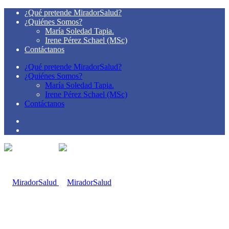
¿Qué pretende MiradorSalud?
¿Quiénes Somos?
María Soledad Tapia.
Irene Pérez Schael (MSc)
Contáctanos
¿Qué pretende MiradorSalud?
¿Quiénes Somos?
María Soledad Tapia.
Irene Pérez Schael (MSc)
Contáctanos