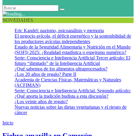
NOVEDADES
Eric Kandel: nazismo, psicoanálisis y memoria
El negocio avícola, el déficit energético y la sostenibilidad de
los productores avícolas independientes
Estado de la Seguridad Alimentaria y Nutrición en el Mundo
(SOFI) 2025: ¿Realidad estadística o espejismo numérico?
Serie: Consciencia e Inteligencia Artificial Tercer artículo: El
futuro “ilimitado” de la Inteligencia Artificial
¿Qué sabemos de los alimentos ultraprocesados?
¿Los 20 años de regalo? Parte II
Academia de Ciencias Físicas, Matemáticas y Naturales
(ACFIMAN)
Serie: Consciencia e Inteligencia Artificial. Segundo artículo:
¿Qué aporta la tradición budista a esta discusión?
¿Los veinte años de regalo?
Nuevas noticias sobre las dietas vegetarianas y el riesgo de
cáncer
Inicio
Brote
Fiebre amarilla en Camerún