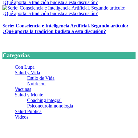
Serie: Consciencia e Inteligencia Artificial. Segundo artículo:
¿Qué aporta la tradición budista a esta discusión?
24 marzo, 2026
Categorias
Con Lupa
Salud y Vida
Estilo de Vida
Nutricion
Vacunas
Salud y Mente
Coaching integral
Psiconeuroinmonologia
Salud Publica
Videos
¿Quiénes somos?