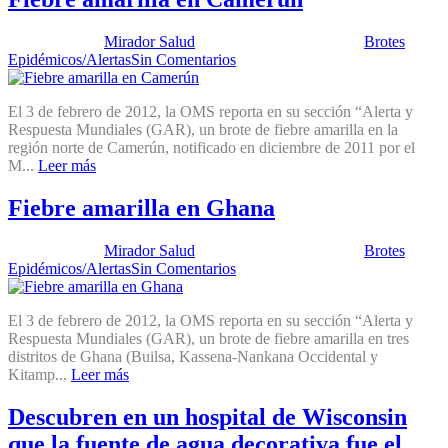
Publicado por:
Mirador Salud
Fecha:
7 febrero, 2012
En:
Brotes
Epidémicos/Alertas
Sin Comentarios
El 3 de febrero de 2012, la OMS reporta en su sección “Alerta y
Respuesta Mundiales (GAR), un brote de fiebre amarilla en la
región norte de Camerún, notificado en diciembre de 2011 por el
M...
Leer más
Fiebre amarilla en Ghana
Publicado por:
Mirador Salud
Fecha:
7 febrero, 2012
En:
Brotes
Epidémicos/Alertas
Sin Comentarios
El 3 de febrero de 2012, la OMS reporta en su sección “Alerta y
Respuesta Mundiales (GAR), un brote de fiebre amarilla en tres
distritos de Ghana (Builsa, Kassena-Nankana Occidental y
Kitamp...
Leer más
Descubren en un hospital de Wisconsin
que la fuente de agua decorativa fue el