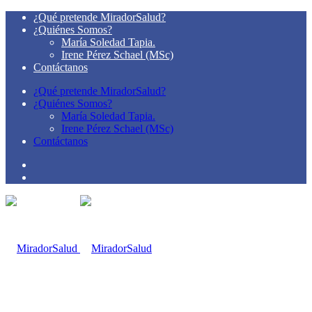
¿Qué pretende MiradorSalud?
¿Quiénes Somos?
María Soledad Tapia.
Irene Pérez Schael (MSc)
Contáctanos
¿Qué pretende MiradorSalud?
¿Quiénes Somos?
María Soledad Tapia.
Irene Pérez Schael (MSc)
Contáctanos