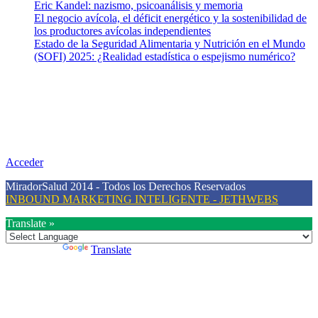
Eric Kandel: nazismo, psicoanálisis y memoria
El negocio avícola, el déficit energético y la sostenibilidad de
los productores avícolas independientes
Estado de la Seguridad Alimentaria y Nutrición en el Mundo
(SOFI) 2025: ¿Realidad estadística o espejismo numérico?
Nuestra misión
Nuestra misión primordial es estimular una actitud proactiva hacia
una vida saludable, como individuos y como sociedad, mediante la
difusión de información al día que promueva el desarrollo de una
mayor conciencia sobre la prevención en salud.
Acceder
MiradorSalud 2014 - Todos los Derechos Reservados
INBOUND MARKETING INTELIGENTE - JETHWEBS
Translate »
Powered by
Translate