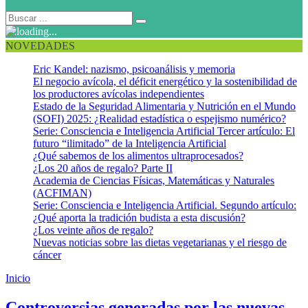
NOVEDADES
Eric Kandel: nazismo, psicoanálisis y memoria
El negocio avícola, el déficit energético y la sostenibilidad de
los productores avícolas independientes
Estado de la Seguridad Alimentaria y Nutrición en el Mundo
(SOFI) 2025: ¿Realidad estadística o espejismo numérico?
Serie: Consciencia e Inteligencia Artificial Tercer artículo: El
futuro “ilimitado” de la Inteligencia Artificial
¿Qué sabemos de los alimentos ultraprocesados?
¿Los 20 años de regalo? Parte II
Academia de Ciencias Físicas, Matemáticas y Naturales
(ACFIMAN)
Serie: Consciencia e Inteligencia Artificial. Segundo artículo:
¿Qué aporta la tradición budista a esta discusión?
¿Los veinte años de regalo?
Nuevas noticias sobre las dietas vegetarianas y el riesgo de
cáncer
Inicio
Cáncer de seno
Controversias generadas por las nuevas