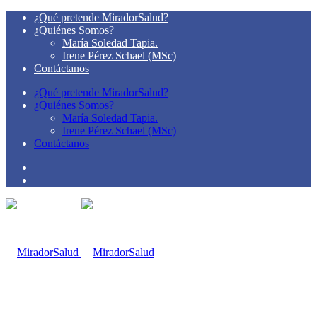
¿Qué pretende MiradorSalud?
¿Quiénes Somos?
María Soledad Tapia.
Irene Pérez Schael (MSc)
Contáctanos
¿Qué pretende MiradorSalud?
¿Quiénes Somos?
María Soledad Tapia.
Irene Pérez Schael (MSc)
Contáctanos