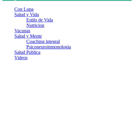
Con Lupa
Salud y Vida
Estilo de Vida
Nutricion
Vacunas
Salud y Mente
Coaching integral
Psiconeuroinmonologia
Salud Publica
Videos
¿Quiénes somos?
Somos un equipo de investigadores, profesionales de la salud y
ramas afines y de la comunicación comprometidos con la promoción
de una salud responsable. El sitio web MiradorSalud cuenta con un
equipo de colaboradores con ética, sentido crítico y responsabilidad
para abordar los temas fundamentales de nuestra página: Salud y
Vida (estilo de vida y nutrición), Vacunas, Salud Pública y Salud
Mental.
Entradas recientes