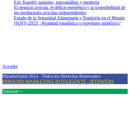
Eric Kandel: nazismo, psicoanálisis y memoria
El negocio avícola, el déficit energético y la sostenibilidad de
los productores avícolas independientes
Estado de la Seguridad Alimentaria y Nutrición en el Mundo
(SOFI) 2025: ¿Realidad estadística o espejismo numérico?
Nuestra misión
Nuestra misión primordial es estimular una actitud proactiva hacia
una vida saludable, como individuos y como sociedad, mediante la
difusión de información al día que promueva el desarrollo de una
mayor conciencia sobre la prevención en salud.
Acceder
MiradorSalud 2014 - Todos los Derechos Reservados
INBOUND MARKETING INTELIGENTE - JETHWEBS
Translate »