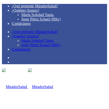
¿Qué pretende MiradorSalud?
¿Quiénes Somos?
María Soledad Tapia.
Irene Pérez Schael (MSc)
Contáctanos
¿Qué pretende MiradorSalud?
¿Quiénes Somos?
María Soledad Tapia.
Irene Pérez Schael (MSc)
Contáctanos