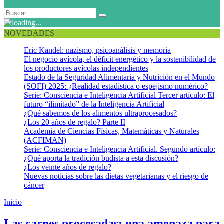
NOVEDADES
Eric Kandel: nazismo, psicoanálisis y memoria
El negocio avícola, el déficit energético y la sostenibilidad de
los productores avícolas independientes
Estado de la Seguridad Alimentaria y Nutrición en el Mundo
(SOFI) 2025: ¿Realidad estadística o espejismo numérico?
Serie: Consciencia e Inteligencia Artificial Tercer artículo: El
futuro “ilimitado” de la Inteligencia Artificial
¿Qué sabemos de los alimentos ultraprocesados?
¿Los 20 años de regalo? Parte II
Academia de Ciencias Físicas, Matemáticas y Naturales
(ACFIMAN)
Serie: Consciencia e Inteligencia Artificial. Segundo artículo:
¿Qué aporta la tradición budista a esta discusión?
¿Los veinte años de regalo?
Nuevas noticias sobre las dietas vegetarianas y el riesgo de
cáncer
Inicio
Carnes no procesadas
Las carnes procesadas: una amenaza para