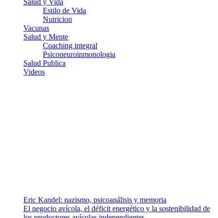
Salud y Vida
Estilo de Vida
Nutricion
Vacunas
Salud y Mente
Coaching integral
Psiconeuroinmonologia
Salud Publica
Videos
¿Quiénes somos?
Somos un equipo de investigadores, profesionales de la salud y
ramas afines y de la comunicación comprometidos con la promoción
de una salud responsable. El sitio web MiradorSalud cuenta con un
equipo de colaboradores con ética, sentido crítico y responsabilidad
para abordar los temas fundamentales de nuestra página: Salud y
Vida (estilo de vida y nutrición), Vacunas, Salud Pública y Salud
Mental.
Entradas recientes
Eric Kandel: nazismo, psicoanálisis y memoria
El negocio avícola, el déficit energético y la sostenibilidad de
los productores avícolas independientes