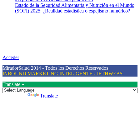
Estado de la Seguridad Alimentaria y Nutrición en el Mundo
(SOFI) 2025: ¿Realidad estadística o espejismo numérico?
Nuestra misión
Nuestra misión primordial es estimular una actitud proactiva hacia
una vida saludable, como individuos y como sociedad, mediante la
difusión de información al día que promueva el desarrollo de una
mayor conciencia sobre la prevención en salud.
Acceder
MiradorSalud 2014 - Todos los Derechos Reservados
INBOUND MARKETING INTELIGENTE - JETHWEBS
Translate »
Powered by
Translate