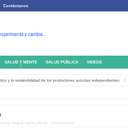
Contáctanos
SALUD Y MENTE
SALUD PÚBLICA
VIDEOS
 la sostenibilidad de los productores avícolas independientes
Estado
a
ching Integral
,
Salud y Mente
2 Comentarios