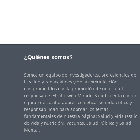
¿Quiénes somos?
Somos un equipo de investigadores, profesionales de
la salud y ramas afines y de la comunicación
comprometidos con la promoción de una salud
responsable. El sitio web MiradorSalud cuenta con un
equipo de colaboradores con ética, sentido crítico y
responsabilidad para abordar los temas
fundamentales de nuestra página: Salud y Vida (estilo
de vida y nutrición), Vacunas, Salud Pública y Salud
Mental.