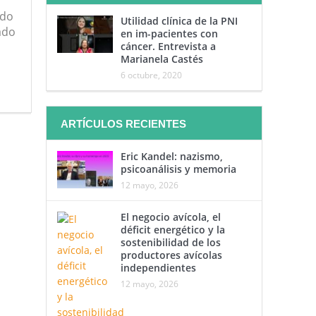
ado
Utilidad clínica de la PNI
ado
en im-pacientes con
cáncer. Entrevista a
Marianela Castés
6 octubre, 2020
ARTÍCULOS RECIENTES
Eric Kandel: nazismo,
psicoanálisis y memoria
12 mayo, 2026
El negocio avícola, el
déficit energético y la
sostenibilidad de los
productores avícolas
independientes
12 mayo, 2026