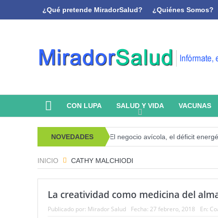
¿Qué pretende MiradorSalud?
¿Quiénes Somos?
CON LUPA
SALUD Y VIDA
VACUNAS
psicoanálisis y memoria
NOVEDADES
El negocio avícola, el déficit energético y
INICIO
CATHY MALCHIODI
La creatividad como medicina del alm
Publicado por:
Mirador Salud
Fecha:
27 febrero, 2018
En:
Coa