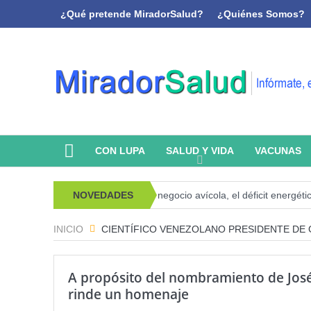
¿Qué pretende MiradorSalud?
¿Quiénes Somos?
CON LUPA
SALUD Y VIDA
VACUNAS
icoanálisis y memoria
NOVEDADES
El negocio avícola, el déficit energético y l
INICIO
CIENTÍFICO VENEZOLANO PRESIDENTE DE 
A propósito del nombramiento de Jos
rinde un homenaje