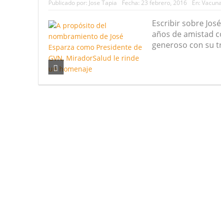
Publicado por:
Jose Tapia
Fecha:
23 febrero, 2016
En:
Vacun
Escribir sobre Jos
años de amistad con
generoso con su tr