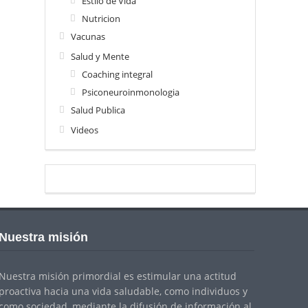
Estilo de Vida
Nutricion
Vacunas
Salud y Mente
Coaching integral
Psiconeuroinmonologia
Salud Publica
Videos
Nuestra misión
Nuestra misión primordial es estimular una actitud
proactiva hacia una vida saludable, como individuos y
como sociedad, mediante la difusión de información al