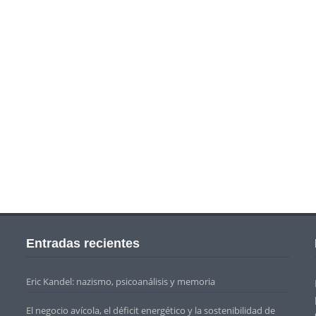
Entradas recientes
Eric Kandel: nazismo, psicoanálisis y memoria
El negocio avícola, el déficit energético y la sostenibilidad de