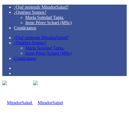
¿Qué pretende MiradorSalud?
¿Quiénes Somos?
María Soledad Tapia.
Irene Pérez Schael (MSc)
Contáctanos
¿Qué pretende MiradorSalud?
¿Quiénes Somos?
María Soledad Tapia.
Irene Pérez Schael (MSc)
Contáctanos