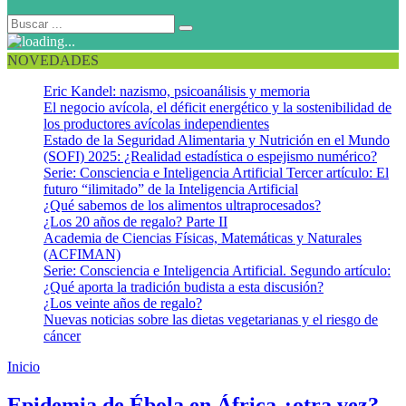
NOVEDADES
Eric Kandel: nazismo, psicoanálisis y memoria
El negocio avícola, el déficit energético y la sostenibilidad de
los productores avícolas independientes
Estado de la Seguridad Alimentaria y Nutrición en el Mundo
(SOFI) 2025: ¿Realidad estadística o espejismo numérico?
Serie: Consciencia e Inteligencia Artificial Tercer artículo: El
futuro “ilimitado” de la Inteligencia Artificial
¿Qué sabemos de los alimentos ultraprocesados?
¿Los 20 años de regalo? Parte II
Academia de Ciencias Físicas, Matemáticas y Naturales
(ACFIMAN)
Serie: Consciencia e Inteligencia Artificial. Segundo artículo:
¿Qué aporta la tradición budista a esta discusión?
¿Los veinte años de regalo?
Nuevas noticias sobre las dietas vegetarianas y el riesgo de
cáncer
Inicio
Congo
Epidemia de Ébola en África ¿otra vez?