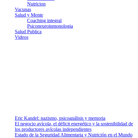
Nutricion
Vacunas
Salud y Mente
Coaching integral
Psiconeuroinmonologia
Salud Publica
Videos
¿Quiénes somos?
Somos un equipo de investigadores, profesionales de la salud y
ramas afines y de la comunicación comprometidos con la promoción
de una salud responsable. El sitio web MiradorSalud cuenta con un
equipo de colaboradores con ética, sentido crítico y responsabilidad
para abordar los temas fundamentales de nuestra página: Salud y
Vida (estilo de vida y nutrición), Vacunas, Salud Pública y Salud
Mental.
Entradas recientes
Eric Kandel: nazismo, psicoanálisis y memoria
El negocio avícola, el déficit energético y la sostenibilidad de
los productores avícolas independientes
Estado de la Seguridad Alimentaria y Nutrición en el Mundo