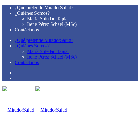
¿Qué pretende MiradorSalud?
¿Quiénes Somos?
María Soledad Tapia.
Irene Pérez Schael (MSc)
Contáctanos
¿Qué pretende MiradorSalud?
¿Quiénes Somos?
María Soledad Tapia.
Irene Pérez Schael (MSc)
Contáctanos