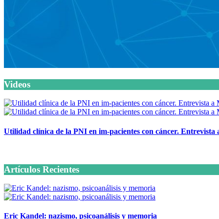
Videos
Utilidad clínica de la PNI en im-pacientes con cáncer. Entrevista
6 octubre, 2020
Artículos Recientes
Eric Kandel: nazismo, psicoanálisis y memoria