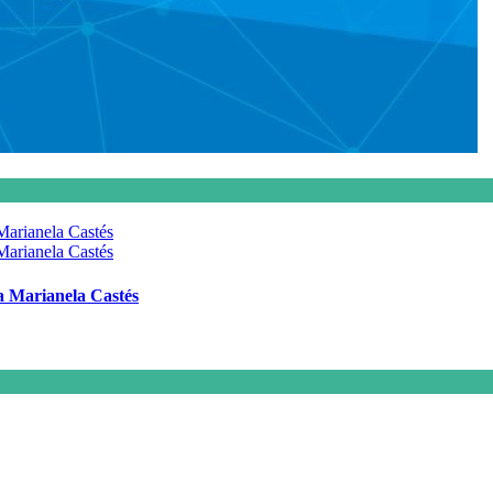
 a Marianela Castés