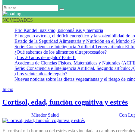
NOVEDADES
Eric Kandel: nazismo, psicoanálisis y memoria
El negocio avícola, el déficit energético y la sostenibilidad de 
Estado de la Seguridad Alimentaria y Nutrición en el Mundo (S
Serie: Consciencia e Inteligencia Artificial Tercer artículo: El fu
¿Qué sabemos de los alimentos ultraprocesados?
¿Los 20 años de regalo? Parte II
Academia de Ciencias Físicas, Matemáticas y Naturales (AC
Serie: Consciencia e Inteligencia Artificial. Segundo artículo: ¿
¿Los veinte años de regalo?
Nuevas noticias sobre las dietas vegetarianas y el riesgo de cán
Inicio
Cortisol y estrés
Cortisol, edad, función cognitiva y estrés
Publicado por:
Mirador Salud
Fecha:
29 noviembre, 2016
En:
Con Lu
El cortisol o la hormona del estrés está vinculada a cambios cerebrales