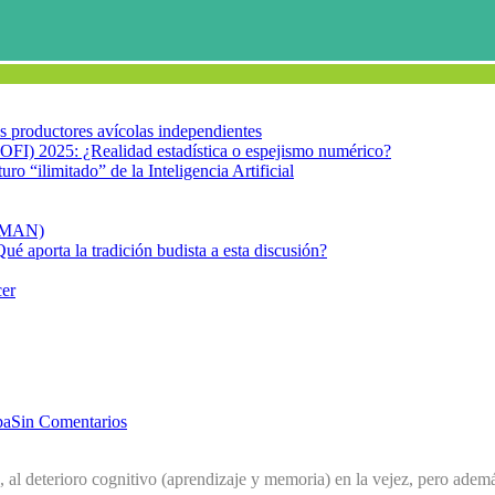
los productores avícolas independientes
OFI) 2025: ¿Realidad estadística o espejismo numérico?
turo “ilimitado” de la Inteligencia Artificial
FIMAN)
Qué aporta la tradición budista a esta discusión?
cer
pa
Sin Comentarios
, al deterioro cognitivo (aprendizaje y memoria) en la vejez, pero además