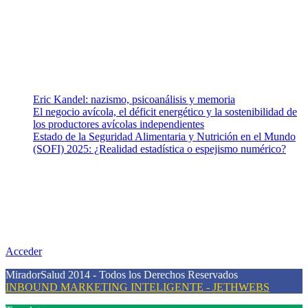
equipo de colaboradores con ética, sentido crítico y responsabilidad
para abordar los temas fundamentales de nuestra página: Salud y
Vida (estilo de vida y nutrición), Vacunas, Salud Pública y Salud
Mental.
Entradas recientes
Eric Kandel: nazismo, psicoanálisis y memoria
El negocio avícola, el déficit energético y la sostenibilidad de
los productores avícolas independientes
Estado de la Seguridad Alimentaria y Nutrición en el Mundo
(SOFI) 2025: ¿Realidad estadística o espejismo numérico?
Nuestra misión
Nuestra misión primordial es estimular una actitud proactiva hacia
una vida saludable, como individuos y como sociedad, mediante la
difusión de información al día que promueva el desarrollo de una
mayor conciencia sobre la prevención en salud.
Acceder
MiradorSalud 2014 - Todos los Derechos Reservados
INBOUND MARKETING INTELIGENTE - JETHWEBS