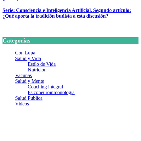
Serie: Consciencia e Inteligencia Artificial. Segundo artículo:
¿Qué aporta la tradición budista a esta discusión?
24 marzo, 2026
Categorias
Con Lupa
Salud y Vida
Estilo de Vida
Nutricion
Vacunas
Salud y Mente
Coaching integral
Psiconeuroinmonologia
Salud Publica
Videos
¿Quiénes somos?
Somos un equipo de investigadores, profesionales de la salud y
ramas afines y de la comunicación comprometidos con la promoción
de una salud responsable. El sitio web MiradorSalud cuenta con un