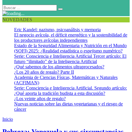
NOVEDADES
Eric Kandel: nazismo, psicoanálisis y memoria
El negocio avícola, el déficit energético y la sostenibilidad de
los productores avícolas independientes
Estado de la Seguridad Alimentaria y Nutrición en el Mundo
(SOFI) 2025: ¿Realidad estadística o espejismo numérico?
Serie: Consciencia e Inteligencia Artificial Tercer artículo: El
futuro “ilimitado” de la Inteligencia Artificial
¿Qué sabemos de los alimentos ultraprocesados?
¿Los 20 años de regalo? Parte II
Academia de Ciencias Físicas, Matemáticas y Naturales
(ACFIMAN)
Serie: Consciencia e Inteligencia Artificial. Segundo artículo:
¿Qué aporta la tradición budista a esta discusión?
¿Los veinte años de regalo?
Nuevas noticias sobre las dietas vegetarianas y el riesgo de
cáncer
Inicio
Crisis económica
Pobreza: Venezuela y sus circunstancias