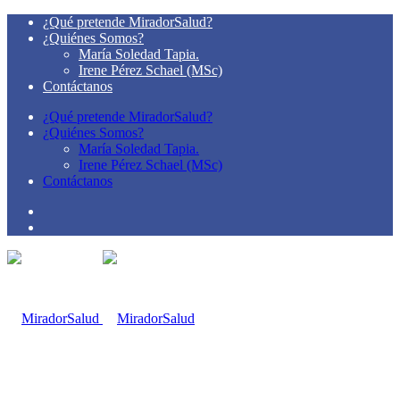
¿Qué pretende MiradorSalud?
¿Quiénes Somos?
María Soledad Tapia.
Irene Pérez Schael (MSc)
Contáctanos
¿Qué pretende MiradorSalud?
¿Quiénes Somos?
María Soledad Tapia.
Irene Pérez Schael (MSc)
Contáctanos