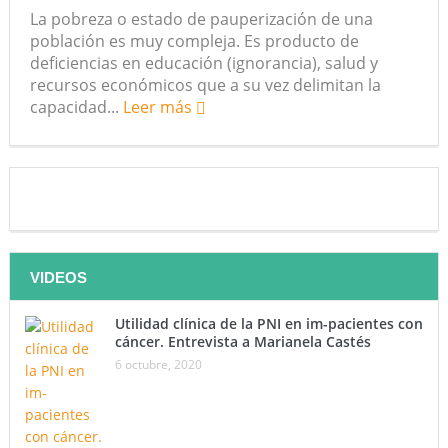
La pobreza o estado de pauperización de una
futuro “ilimitado” de la Inteligencia Artificial
población es muy compleja. Es producto de
deficiencias en educación (ignorancia), salud y
¿Qué sabemos de los alimentos ultraprocesados?
recursos económicos que a su vez delimitan la
capacidad...
Leer más
¿Los 20 años de regalo? Parte II
Academia de Ciencias Físicas, Matemáticas y Naturales
(ACFIMAN)
Serie: Consciencia e Inteligencia Artificial. Segundo
artículo: ¿Qué aporta la tradición budista a esta discusión?
VIDEOS
¿Los veinte años de regalo?
Utilidad clínica de la PNI en im-pacientes con
cáncer. Entrevista a Marianela Castés
Nuevas noticias sobre las dietas vegetarianas y el riesgo
6 octubre, 2020
de cáncer