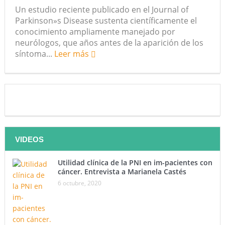
Un estudio reciente publicado en el Journal of
futuro “ilimitado” de la Inteligencia Artificial
Parkinson»s Disease sustenta científicamente el
conocimiento ampliamente manejado por
¿Qué sabemos de los alimentos ultraprocesados?
neurólogos, que años antes de la aparición de los
síntoma...
Leer más
¿Los 20 años de regalo? Parte II
Academia de Ciencias Físicas, Matemáticas y Naturales
(ACFIMAN)
Serie: Consciencia e Inteligencia Artificial. Segundo
artículo: ¿Qué aporta la tradición budista a esta discusión?
VIDEOS
¿Los veinte años de regalo?
Utilidad clínica de la PNI en im-pacientes con
cáncer. Entrevista a Marianela Castés
Nuevas noticias sobre las dietas vegetarianas y el riesgo
6 octubre, 2020
de cáncer