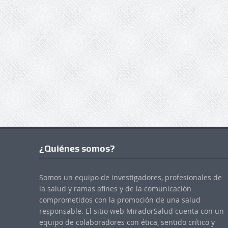
¿Quiénes somos?
Somos un equipo de investigadores, profesionales de
la salud y ramas afines y de la comunicación
comprometidos con la promoción de una salud
responsable. El sitio web MiradorSalud cuenta con un
equipo de colaboradores con ética, sentido crítico y