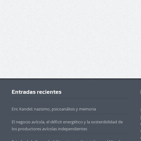
Entradas recientes
Eric Kandel: nazismo, psicoanálisis y memoria
El negocio avícola, el déficit energético y la sostenibilidad de
los productores avícolas independientes