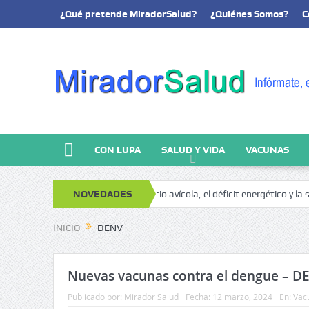
¿Qué pretende MiradorSalud?
¿Quiénes Somos?
C
CON LUPA
SALUD Y VIDA
VACUNAS
nálisis y memoria
NOVEDADES
El negocio avícola, el déficit energético y la soste
INICIO
DENV
Nuevas vacunas contra el dengue – D
Publicado por:
Mirador Salud
Fecha:
12 marzo, 2024
En:
Vac