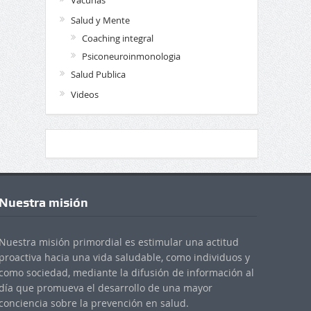
Vacunas
Salud y Mente
Coaching integral
Psiconeuroinmonologia
Salud Publica
Videos
Nuestra misión
Nuestra misión primordial es estimular una actitud
proactiva hacia una vida saludable, como individuos y
como sociedad, mediante la difusión de información al
día que promueva el desarrollo de una mayor
conciencia sobre la prevención en salud.