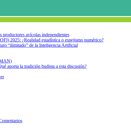
los productores avícolas independientes
OFI) 2025: ¿Realidad estadística o espejismo numérico?
turo “ilimitado” de la Inteligencia Artificial
FIMAN)
Qué aporta la tradición budista a esta discusión?
cer
ue – DENV
Comentarios