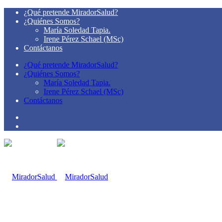
¿Qué pretende MiradorSalud?
¿Quiénes Somos?
María Soledad Tapia.
Irene Pérez Schael (MSc)
Contáctanos
¿Qué pretende MiradorSalud?
¿Quiénes Somos?
María Soledad Tapia.
Irene Pérez Schael (MSc)
Contáctanos