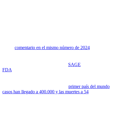
DENV-3 y de 80,4% contra el DENV-4, mientras que, para los partic
entre las eficacias por serotipos fue de 28% en los seropositivos y de
La eficacia contra las hospitalizaciones fue de 85,9% en los seroposi
en los seronegativos para el DENV-3 ni para el DENV-4, quizás debido 
En resumen, los datos confirman que la vacuna TAK-003 confiere prote
confiere protección contra DENV-1 y DENV-2. A la vez, da protección
En un
comentario en el mismo número de 2024
sobre esta vacuna, se
proceso de inmunización y dado que la prueba tiene una sensibilidad 
prudente poner la prueba como requisito en las normas de aplicaci
Organización Mundial de la Salud (
SAGE
) el 3 de octubre de 2023 e
FDA
voluntariamente su aplicación para obtener la licencia.
®
Una noticia importante acerca de la vacuna QDENGA
de Takeda, ap
700.000 dosis, convirtiéndose en el
primer país del mundo
en vacunar 
casos han llegado a 400.000 y las muertes a 54
. El gobierno tiene pl
®
oportunidad para evaluar los beneficios de la vacuna QDENGA
de 
Butatan-DV
La vacuna Butantan-Dengue (Butantan-DV) fue desarrollada en el Ins
4 y un virus quimérico que contiene genes del DNV-2 que codifican 
una sola dosis.