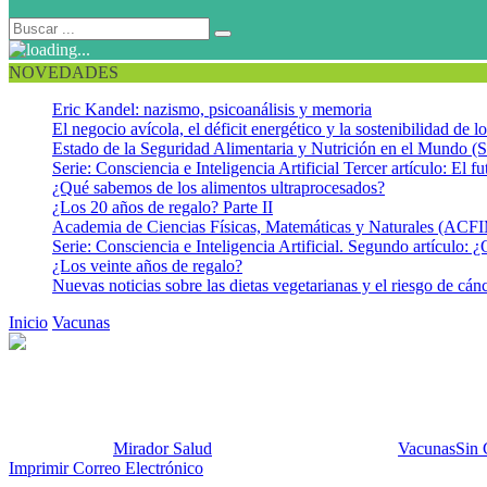
NOVEDADES
Eric Kandel: nazismo, psicoanálisis y memoria
El negocio avícola, el déficit energético y la sostenibilidad de 
Estado de la Seguridad Alimentaria y Nutrición en el Mundo (S
Serie: Consciencia e Inteligencia Artificial Tercer artículo: El fu
¿Qué sabemos de los alimentos ultraprocesados?
¿Los 20 años de regalo? Parte II
Academia de Ciencias Físicas, Matemáticas y Naturales (AC
Serie: Consciencia e Inteligencia Artificial. Segundo artículo: ¿
¿Los veinte años de regalo?
Nuevas noticias sobre las dietas vegetarianas y el riesgo de cán
Inicio
Vacunas
Nuevas vacunas contra el dengue – DENV
Nuevas vacunas contra el deng
Publicado por:
Mirador Salud
Fecha:
12 marzo, 2024
En:
Vacunas
Sin 
Imprimir
Correo Electrónico