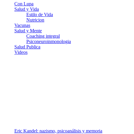
Con Lupa
Salud y Vida
Estilo de Vida
Nutricion
Vacunas
Salud y Mente
Coaching integral
Psiconeuroinmonologia
Salud Publica
Videos
¿Quiénes somos?
Somos un equipo de investigadores, profesionales de la salud y
ramas afines y de la comunicación comprometidos con la promoción
de una salud responsable. El sitio web MiradorSalud cuenta con un
equipo de colaboradores con ética, sentido crítico y responsabilidad
para abordar los temas fundamentales de nuestra página: Salud y
Vida (estilo de vida y nutrición), Vacunas, Salud Pública y Salud
Mental.
Entradas recientes
Eric Kandel: nazismo, psicoanálisis y memoria