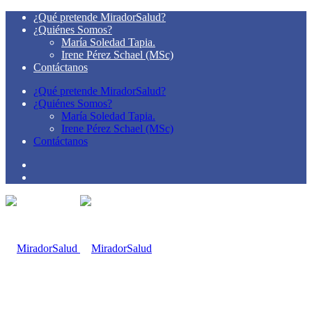
¿Qué pretende MiradorSalud?
¿Quiénes Somos?
María Soledad Tapia.
Irene Pérez Schael (MSc)
Contáctanos
¿Qué pretende MiradorSalud?
¿Quiénes Somos?
María Soledad Tapia.
Irene Pérez Schael (MSc)
Contáctanos