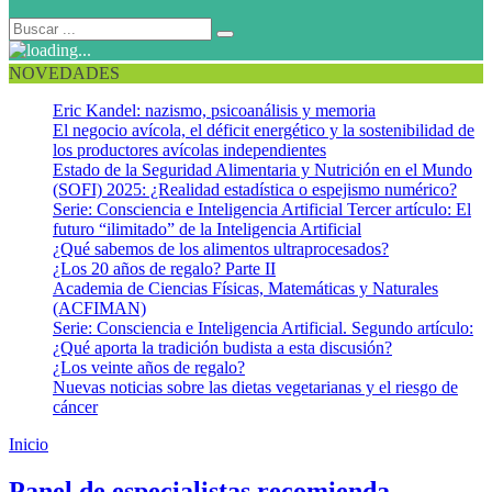
NOVEDADES
Eric Kandel: nazismo, psicoanálisis y memoria
El negocio avícola, el déficit energético y la sostenibilidad de
los productores avícolas independientes
Estado de la Seguridad Alimentaria y Nutrición en el Mundo
(SOFI) 2025: ¿Realidad estadística o espejismo numérico?
Serie: Consciencia e Inteligencia Artificial Tercer artículo: El
futuro “ilimitado” de la Inteligencia Artificial
¿Qué sabemos de los alimentos ultraprocesados?
¿Los 20 años de regalo? Parte II
Academia de Ciencias Físicas, Matemáticas y Naturales
(ACFIMAN)
Serie: Consciencia e Inteligencia Artificial. Segundo artículo:
¿Qué aporta la tradición budista a esta discusión?
¿Los veinte años de regalo?
Nuevas noticias sobre las dietas vegetarianas y el riesgo de
cáncer
Inicio
Depresión postparto
Panel de especialistas recomienda