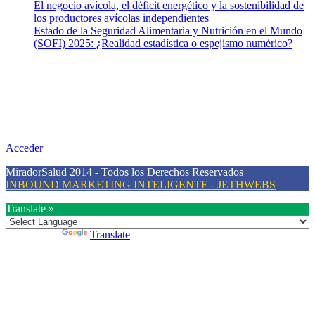
El negocio avícola, el déficit energético y la sostenibilidad de
los productores avícolas independientes
Estado de la Seguridad Alimentaria y Nutrición en el Mundo
(SOFI) 2025: ¿Realidad estadística o espejismo numérico?
Nuestra misión
Nuestra misión primordial es estimular una actitud proactiva hacia
una vida saludable, como individuos y como sociedad, mediante la
difusión de información al día que promueva el desarrollo de una
mayor conciencia sobre la prevención en salud.
Acceder
MiradorSalud 2014 - Todos los Derechos Reservados
INBOUND MARKETING INTELIGENTE - JETHWEBS
Translate »
Powered by
Translate