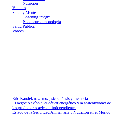
Nutricion
Vacunas
Salud y Mente
Coaching integral
Psiconeuroinmonologia
Salud Publica
Videos
¿Quiénes somos?
Somos un equipo de investigadores, profesionales de la salud y
ramas afines y de la comunicación comprometidos con la promoción
de una salud responsable. El sitio web MiradorSalud cuenta con un
equipo de colaboradores con ética, sentido crítico y responsabilidad
para abordar los temas fundamentales de nuestra página: Salud y
Vida (estilo de vida y nutrición), Vacunas, Salud Pública y Salud
Mental.
Entradas recientes
Eric Kandel: nazismo, psicoanálisis y memoria
El negocio avícola, el déficit energético y la sostenibilidad de
los productores avícolas independientes
Estado de la Seguridad Alimentaria y Nutrición en el Mundo