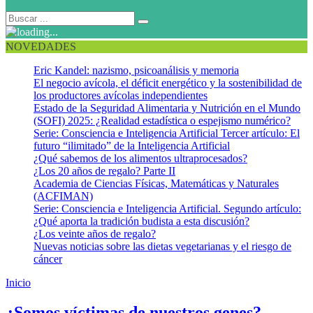
NOVEDADES
Eric Kandel: nazismo, psicoanálisis y memoria
El negocio avícola, el déficit energético y la sostenibilidad de
los productores avícolas independientes
Estado de la Seguridad Alimentaria y Nutrición en el Mundo
(SOFI) 2025: ¿Realidad estadística o espejismo numérico?
Serie: Consciencia e Inteligencia Artificial Tercer artículo: El
futuro “ilimitado” de la Inteligencia Artificial
¿Qué sabemos de los alimentos ultraprocesados?
¿Los 20 años de regalo? Parte II
Academia de Ciencias Físicas, Matemáticas y Naturales
(ACFIMAN)
Serie: Consciencia e Inteligencia Artificial. Segundo artículo:
¿Qué aporta la tradición budista a esta discusión?
¿Los veinte años de regalo?
Nuevas noticias sobre las dietas vegetarianas y el riesgo de
cáncer
Inicio
Determinismo biológico
¿Somos víctimas de nuestros genes?