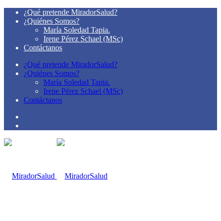
¿Qué pretende MiradorSalud?
¿Quiénes Somos?
María Soledad Tapia.
Irene Pérez Schael (MSc)
Contáctanos
¿Qué pretende MiradorSalud?
¿Quiénes Somos?
María Soledad Tapia.
Irene Pérez Schael (MSc)
Contáctanos