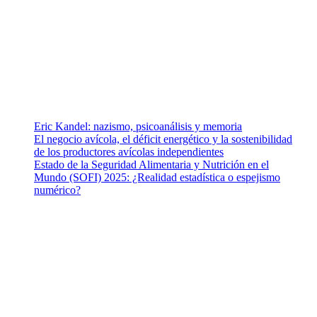
cuenta con un equipo de colaboradores con ética, sentido crítico y
responsabilidad para abordar los temas fundamentales de nuestra
página: Salud y Vida (estilo de vida y nutrición), Vacunas, Salud
Pública y Salud Mental.
Entradas recientes
Eric Kandel: nazismo, psicoanálisis y memoria
El negocio avícola, el déficit energético y la sostenibilidad
de los productores avícolas independientes
Estado de la Seguridad Alimentaria y Nutrición en el
Mundo (SOFI) 2025: ¿Realidad estadística o espejismo
numérico?
Nuestra misión
Nuestra misión primordial es estimular una actitud proactiva hacia
una vida saludable, como individuos y como sociedad, mediante
la difusión de información al día que promueva el desarrollo de
una mayor conciencia sobre la prevención en salud.