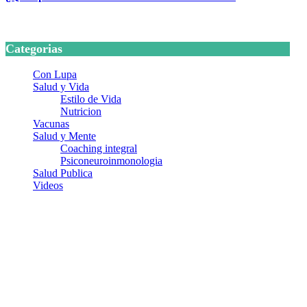
24 marzo, 2026
Categorias
Con Lupa
Salud y Vida
Estilo de Vida
Nutricion
Vacunas
Salud y Mente
Coaching integral
Psiconeuroinmonologia
Salud Publica
Videos
¿Quiénes somos?
Somos un equipo de investigadores, profesionales de la salud y
ramas afines y de la comunicación comprometidos con la
promoción de una salud responsable. El sitio web MiradorSalud