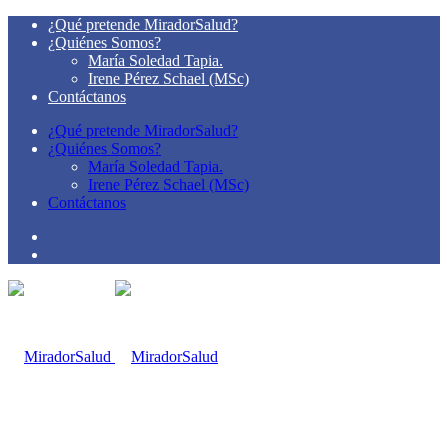
¿Qué pretende MiradorSalud?
¿Quiénes Somos?
María Soledad Tapia.
Irene Pérez Schael (MSc)
Contáctanos
¿Qué pretende MiradorSalud?
¿Quiénes Somos?
María Soledad Tapia.
Irene Pérez Schael (MSc)
Contáctanos