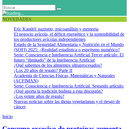
NOVEDADES
Eric Kandel: nazismo, psicoanálisis y memoria
El negocio avícola, el déficit energético y la sostenibilidad de
los productores avícolas independientes
Estado de la Seguridad Alimentaria y Nutrición en el Mundo
(SOFI) 2025: ¿Realidad estadística o espejismo numérico?
Serie: Consciencia e Inteligencia Artificial Tercer artículo: El
futuro “ilimitado” de la Inteligencia Artificial
¿Qué sabemos de los alimentos ultraprocesados?
¿Los 20 años de regalo? Parte II
Academia de Ciencias Físicas, Matemáticas y Naturales
(ACFIMAN)
Serie: Consciencia e Inteligencia Artificial. Segundo artículo:
¿Qué aporta la tradición budista a esta discusión?
¿Los veinte años de regalo?
Nuevas noticias sobre las dietas vegetarianas y el riesgo de
cáncer
Inicio
Dieta alta en proteínas
Consumo excesivo de proteínas aumenta