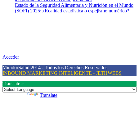
Estado de la Seguridad Alimentaria y Nutrición en el Mundo
(SOFI) 2025: ¿Realidad estadística o espejismo numérico?
Nuestra misión
Nuestra misión primordial es estimular una actitud proactiva hacia
una vida saludable, como individuos y como sociedad, mediante la
difusión de información al día que promueva el desarrollo de una
mayor conciencia sobre la prevención en salud.
Acceder
MiradorSalud 2014 - Todos los Derechos Reservados
INBOUND MARKETING INTELIGENTE - JETHWEBS
Translate »
Powered by
Translate