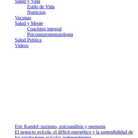
Salud y Vida
Estilo de Vida
Nutricion
Vacunas
Salud y Mente
Coaching integral
Psiconeuroinmonologia
Salud Publica
Videos
¿Quiénes somos?
Somos un equipo de investigadores, profesionales de la salud y
ramas afines y de la comunicación comprometidos con la promoción
de una salud responsable. El sitio web MiradorSalud cuenta con un
equipo de colaboradores con ética, sentido crítico y responsabilidad
para abordar los temas fundamentales de nuestra página: Salud y
Vida (estilo de vida y nutrición), Vacunas, Salud Pública y Salud
Mental.
Entradas recientes
Eric Kandel: nazismo, psicoanálisis y memoria
El negocio avícola, el déficit energético y la sostenibilidad de
los productores avícolas independientes