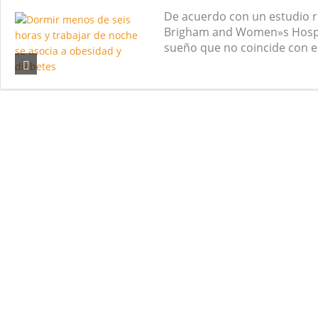
De acuerdo con un estudio r
Nuevas noticias sobre las dietas vegetariana
Brigham and Women»s Hospit
sueño que no coincide con el 