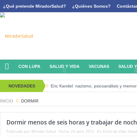
¿Qué pretende MiradorSalud?
¿Quiénes Somos?
Contácta
CON LUPA
SALUD Y VIDA
VACUNAS
SALUD 
NOVEDADES
Eric Kandel: nazismo, psicoanálisis y memor
Estado de la Seguridad Alimentaria y Nutri
INICIO
DORMIR
Serie: Consciencia e Inteligencia Artificial Terc
Dormir menos de seis horas y trabajar de noch
¿Los 20 años de regalo? Parte II
Acade
Publicado por:
Mirador Salud
Fecha:
24 abril, 2012
En:
Estilo de Vida
,
Salud
Serie: Consciencia e Inteligencia Artificial.