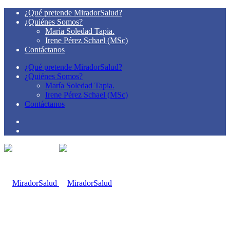
¿Qué pretende MiradorSalud?
¿Quiénes Somos?
María Soledad Tapia.
Irene Pérez Schael (MSc)
Contáctanos
¿Qué pretende MiradorSalud?
¿Quiénes Somos?
María Soledad Tapia.
Irene Pérez Schael (MSc)
Contáctanos