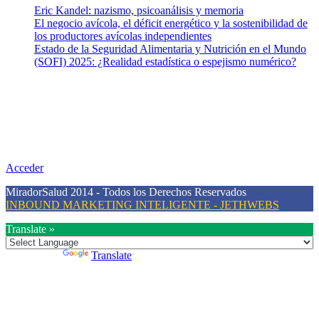
Eric Kandel: nazismo, psicoanálisis y memoria
El negocio avícola, el déficit energético y la sostenibilidad de
los productores avícolas independientes
Estado de la Seguridad Alimentaria y Nutrición en el Mundo
(SOFI) 2025: ¿Realidad estadística o espejismo numérico?
Nuestra misión
Nuestra misión primordial es estimular una actitud proactiva hacia
una vida saludable, como individuos y como sociedad, mediante la
difusión de información al día que promueva el desarrollo de una
mayor conciencia sobre la prevención en salud.
Acceder
MiradorSalud 2014 - Todos los Derechos Reservados
INBOUND MARKETING INTELIGENTE - JETHWEBS
Translate »
Powered by
Translate