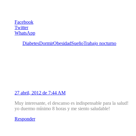
Facebook
Twitter
WhatsApp
Etiquetas:
Diabetes
Dormir
Obesidad
Sueño
Trabajo nocturno
Un Comentario
1
v_intl
27 abril, 2012 de 7:44 AM
Muy interesante, el descanso es indispensable para la salud!
yo duermo mínimo 8 horas y me siento saludable!
Responder
Deja un Comentario