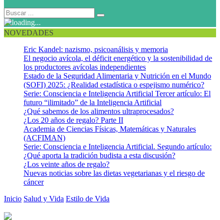
NOVEDADES
Eric Kandel: nazismo, psicoanálisis y memoria
El negocio avícola, el déficit energético y la sostenibilidad de
los productores avícolas independientes
Estado de la Seguridad Alimentaria y Nutrición en el Mundo
(SOFI) 2025: ¿Realidad estadística o espejismo numérico?
Serie: Consciencia e Inteligencia Artificial Tercer artículo: El
futuro “ilimitado” de la Inteligencia Artificial
¿Qué sabemos de los alimentos ultraprocesados?
¿Los 20 años de regalo? Parte II
Academia de Ciencias Físicas, Matemáticas y Naturales
(ACFIMAN)
Serie: Consciencia e Inteligencia Artificial. Segundo artículo:
¿Qué aporta la tradición budista a esta discusión?
¿Los veinte años de regalo?
Nuevas noticias sobre las dietas vegetarianas y el riesgo de
cáncer
Inicio
Salud y Vida
Estilo de Vida
Dormir menos de seis horas y
trabajar de noche se asocia a obesidad y diabetes