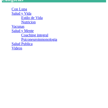
Con Lupa
Salud y Vida
Estilo de Vida
Nutricion
Vacunas
Salud y Mente
Coaching integral
Psiconeuroinmonologia
Salud Publica
Videos
¿Quiénes somos?
Somos un equipo de investigadores, profesionales de la salud y
ramas afines y de la comunicación comprometidos con la promoción
de una salud responsable. El sitio web MiradorSalud cuenta con un
equipo de colaboradores con ética, sentido crítico y responsabilidad
para abordar los temas fundamentales de nuestra página: Salud y
Vida (estilo de vida y nutrición), Vacunas, Salud Pública y Salud
Mental.
Entradas recientes