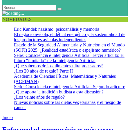
NOVEDADES
Eric Kandel: nazismo, psicoanálisis y memoria
El negocio avícola, el déficit energético y la sostenibilidad de
los productores avícolas independientes
Estado de la Seguridad Alimentaria y Nutrición en el Mundo
(SOFI) 2025: ¿Realidad estadística o espejismo numérico?
Serie: Consciencia e Inteligencia Artificial Tercer artículo: El
futuro “ilimitado” de la Inteligencia Artificial
¿Qué sabemos de los alimentos ultraprocesados?
¿Los 20 años de regalo? Parte II
Academia de Ciencias Físicas, Matemáticas y Naturales
(ACFIMAN)
Serie: Consciencia e Inteligencia Artificial. Segundo artículo:
¿Qué aporta la tradición budista a esta discusión?
¿Los veinte años de regalo?
Nuevas noticias sobre las dietas vegetarianas y el riesgo de
cáncer
Inicio
Enfermedad neumocócica
Enfermedad neumocócica: más casos