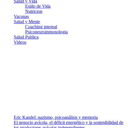
Salud y Vida
Estilo de Vida
Nutricion
Vacunas
Salud y Mente
Coaching integral
Psiconeuroinmonologia
Salud Publica
Videos
¿Quiénes somos?
Somos un equipo de investigadores, profesionales de la salud y
ramas afines y de la comunicación comprometidos con la promoción
de una salud responsable. El sitio web MiradorSalud cuenta con un
equipo de colaboradores con ética, sentido crítico y responsabilidad
para abordar los temas fundamentales de nuestra página: Salud y
Vida (estilo de vida y nutrición), Vacunas, Salud Pública y Salud
Mental.
Entradas recientes
Eric Kandel: nazismo, psicoanálisis y memoria
El negocio avícola, el déficit energético y la sostenibilidad de
los productores avícolas independientes