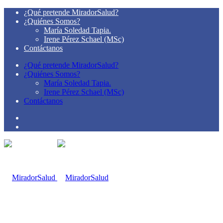
¿Qué pretende MiradorSalud?
¿Quiénes Somos?
María Soledad Tapia.
Irene Pérez Schael (MSc)
Contáctanos
¿Qué pretende MiradorSalud?
¿Quiénes Somos?
María Soledad Tapia.
Irene Pérez Schael (MSc)
Contáctanos