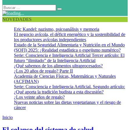
NOVEDADES
Eric Kandel: nazismo, psicoanálisis y memoria
El negocio avícola, el déficit energético y la sostenibilidad de
los productores avícolas independientes
Estado de la Seguridad Alimentaria y Nutrición en el Mundo
(SOFI) 2025: ¿Realidad estadística o espejismo numérico?
Serie: Consciencia e Inteligencia Artificial Tercer artículo: El
futuro “ilimitado” de la Inteligencia Artificial
¿Qué sabemos de los alimentos ultraprocesados?
¿Los 20 años de regalo? Parte II
Academia de Ciencias Físicas, Matemáticas y Naturales
(ACFIMAN)
Serie: Consciencia e Inteligencia Artificial. Segundo artículo:
¿Qué aporta la tradición budista a esta discusión?
¿Los veinte años de regalo?
Nuevas noticias sobre las dietas vegetarianas y el riesgo de
cáncer
Inicio
Enfermedad y desnutrición en Venezuela
El colapso del sistema de salud