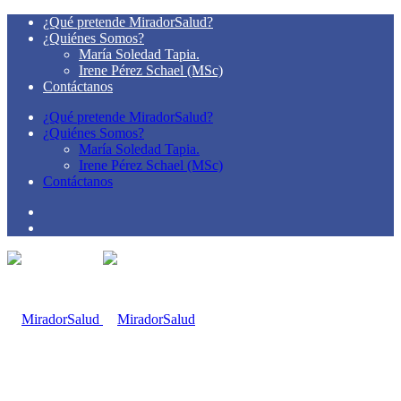
¿Qué pretende MiradorSalud?
¿Quiénes Somos?
María Soledad Tapia.
Irene Pérez Schael (MSc)
Contáctanos
¿Qué pretende MiradorSalud?
¿Quiénes Somos?
María Soledad Tapia.
Irene Pérez Schael (MSc)
Contáctanos