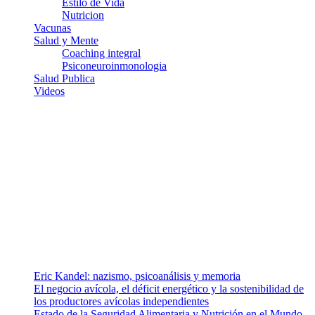
Estilo de Vida
Nutricion
Vacunas
Salud y Mente
Coaching integral
Psiconeuroinmonologia
Salud Publica
Videos
¿Quiénes somos?
Somos un equipo de investigadores, profesionales de la salud y
ramas afines y de la comunicación comprometidos con la promoción
de una salud responsable. El sitio web MiradorSalud cuenta con un
equipo de colaboradores con ética, sentido crítico y responsabilidad
para abordar los temas fundamentales de nuestra página: Salud y
Vida (estilo de vida y nutrición), Vacunas, Salud Pública y Salud
Mental.
Entradas recientes
Eric Kandel: nazismo, psicoanálisis y memoria
El negocio avícola, el déficit energético y la sostenibilidad de
los productores avícolas independientes
Estado de la Seguridad Alimentaria y Nutrición en el Mundo