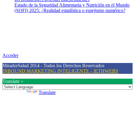
Estado de la Seguridad Alimentaria y Nutrición en el Mundo
(SOFI) 2025: ¿Realidad estadística o espejismo numérico?
Nuestra misión
Nuestra misión primordial es estimular una actitud proactiva hacia
una vida saludable, como individuos y como sociedad, mediante la
difusión de información al día que promueva el desarrollo de una
mayor conciencia sobre la prevención en salud.
Acceder
MiradorSalud 2014 - Todos los Derechos Reservados
INBOUND MARKETING INTELIGENTE - JETHWEBS
Translate »
Powered by
Translate