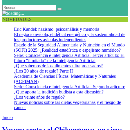
NOVEDADES
Eric Kandel: nazismo, psicoanálisis y memoria
El negocio avícola, el déficit energético y la sostenibilidad de
los productores avícolas independientes
Estado de la Seguridad Alimentaria y Nutrición en el Mundo
(SOFI) 2025: ¿Realidad estadística o espejismo numérico?
Serie: Consciencia e Inteligencia Artificial Tercer artículo: El
futuro “ilimitado” de la Inteligencia Artificial
¿Qué sabemos de los alimentos ultraprocesados?
¿Los 20 años de regalo? Parte II
Academia de Ciencias Físicas, Matemáticas y Naturales
(ACFIMAN)
Serie: Consciencia e Inteligencia Artificial. Segundo artículo:
¿Qué aporta la tradición budista a esta discusión?
¿Los veinte años de regalo?
Nuevas noticias sobre las dietas vegetarianas y el riesgo de
cáncer
Inicio
Epidemia de fiebre chikungunya
Vacuna contra el Chikungunya, un virus