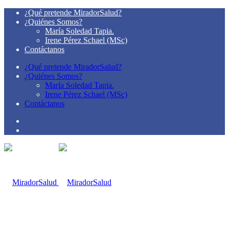
¿Qué pretende MiradorSalud?
¿Quiénes Somos?
María Soledad Tapia.
Irene Pérez Schael (MSc)
Contáctanos
¿Qué pretende MiradorSalud?
¿Quiénes Somos?
María Soledad Tapia.
Irene Pérez Schael (MSc)
Contáctanos