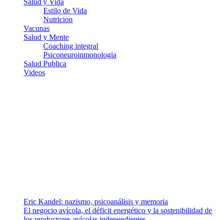
Salud y Vida
Estilo de Vida
Nutricion
Vacunas
Salud y Mente
Coaching integral
Psiconeuroinmonologia
Salud Publica
Videos
¿Quiénes somos?
Somos un equipo de investigadores, profesionales de la salud y
ramas afines y de la comunicación comprometidos con la promoción
de una salud responsable. El sitio web MiradorSalud cuenta con un
equipo de colaboradores con ética, sentido crítico y responsabilidad
para abordar los temas fundamentales de nuestra página: Salud y
Vida (estilo de vida y nutrición), Vacunas, Salud Pública y Salud
Mental.
Entradas recientes
Eric Kandel: nazismo, psicoanálisis y memoria
El negocio avícola, el déficit energético y la sostenibilidad de
los productores avícolas independientes